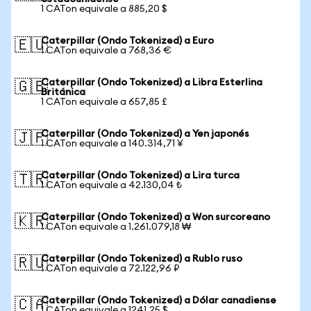
1 CATon equivale a 885,20 $
Caterpillar (Ondo Tokenized) a Euro
🇪🇺
1 CATon equivale a 768,36 €
Caterpillar (Ondo Tokenized) a Libra Esterlina
🇬🇧
Británica
1 CATon equivale a 657,85 £
Caterpillar (Ondo Tokenized) a Yen japonés
🇯🇵
1 CATon equivale a 140.314,71 ¥
Caterpillar (Ondo Tokenized) a Lira turca
🇹🇷
1 CATon equivale a 42.130,04 ₺
Caterpillar (Ondo Tokenized) a Won surcoreano
🇰🇷
1 CATon equivale a 1.261.079,18 ₩
Caterpillar (Ondo Tokenized) a Rublo ruso
🇷🇺
1 CATon equivale a 72.122,96 ₽
Caterpillar (Ondo Tokenized) a Dólar canadiense
🇨🇦
1 CATon equivale a 1241,25 $