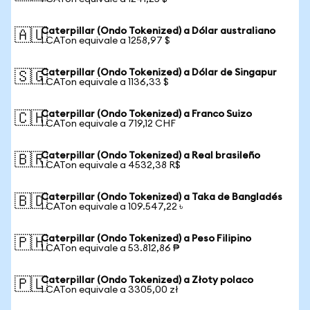
Caterpillar (Ondo Tokenized) a Dólar australiano
🇦🇺
1 CATon equivale a 1258,97 $
Caterpillar (Ondo Tokenized) a Dólar de Singapur
🇸🇬
1 CATon equivale a 1136,33 $
Caterpillar (Ondo Tokenized) a Franco Suizo
🇨🇭
1 CATon equivale a 719,12 CHF
Caterpillar (Ondo Tokenized) a Real brasileño
🇧🇷
1 CATon equivale a 4532,38 R$
Caterpillar (Ondo Tokenized) a Taka de Bangladés
🇧🇩
1 CATon equivale a 109.547,22 ৳
Caterpillar (Ondo Tokenized) a Peso Filipino
🇵🇭
1 CATon equivale a 53.812,86 ₱
Caterpillar (Ondo Tokenized) a Złoty polaco
🇵🇱
1 CATon equivale a 3305,00 zł