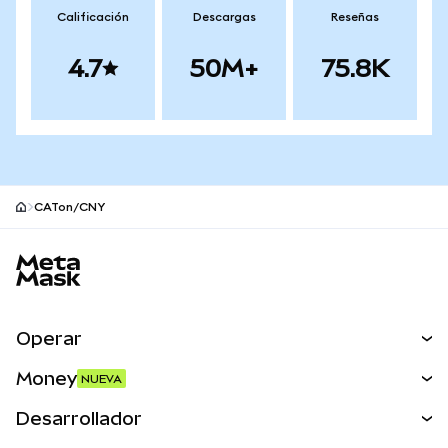
Calificación
Descargas
Reseñas
4.7
50M+
75.8K
CATon/CNY
Pie de página del sitio MetaMask
Operar
Canjear
Money
NUEVA
Predecir
NUEVA
Comprar
Desarrollador
Perps
NUEVA
Tarjeta
Ver los documentos