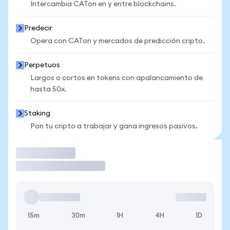
Intercambia CATon en y entre blockchains.
Predecir
Opera con CATon y mercados de predicción cripto.
Perpetuos
Largos o cortos en tokens con apalancamiento de
hasta 50x.
Staking
Pon tu cripto a trabajar y gana ingresos pasivos.
Operar
15m
30m
1H
4H
1D