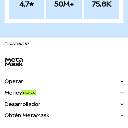
4.7
50M+
75.8K
CATon/TRY
Pie de página del sitio MetaMask
Operar
Canjear
Money
NUEVA
Predecir
NUEVA
Comprar
Desarrollador
Perps
NUEVA
Tarjeta
Ver los documentos
Obtén MetaMask
Activos del mundo real
mUSD
NUEVA
Panel
Obtén Metamask