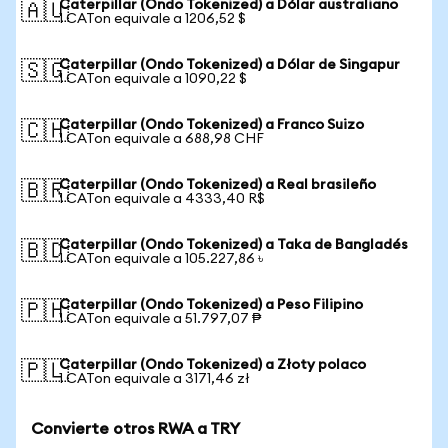
Caterpillar (Ondo Tokenized) a Dólar australiano
🇦🇺
1 CATon equivale a 1206,52 $
Caterpillar (Ondo Tokenized) a Dólar de Singapur
🇸🇬
1 CATon equivale a 1090,22 $
Caterpillar (Ondo Tokenized) a Franco Suizo
🇨🇭
1 CATon equivale a 688,98 CHF
Caterpillar (Ondo Tokenized) a Real brasileño
🇧🇷
1 CATon equivale a 4333,40 R$
Caterpillar (Ondo Tokenized) a Taka de Bangladés
🇧🇩
1 CATon equivale a 105.227,86 ৳
Caterpillar (Ondo Tokenized) a Peso Filipino
🇵🇭
1 CATon equivale a 51.797,07 ₱
Caterpillar (Ondo Tokenized) a Złoty polaco
🇵🇱
1 CATon equivale a 3171,46 zł
Convierte otros RWA a TRY