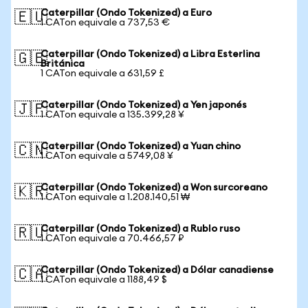
Caterpillar (Ondo Tokenized) a Euro
🇪🇺
1 CATon equivale a 737,53 €
Caterpillar (Ondo Tokenized) a Libra Esterlina
🇬🇧
Británica
1 CATon equivale a 631,59 £
Caterpillar (Ondo Tokenized) a Yen japonés
🇯🇵
1 CATon equivale a 135.399,28 ¥
Caterpillar (Ondo Tokenized) a Yuan chino
🇨🇳
1 CATon equivale a 5749,08 ¥
Caterpillar (Ondo Tokenized) a Won surcoreano
🇰🇷
1 CATon equivale a 1.208.140,51 ₩
Caterpillar (Ondo Tokenized) a Rublo ruso
🇷🇺
1 CATon equivale a 70.466,57 ₽
Caterpillar (Ondo Tokenized) a Dólar canadiense
🇨🇦
1 CATon equivale a 1188,49 $