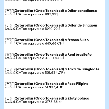
Caterpillar (Ondo Tokenized) a Dólar canadiense
🇨🇦
1 CATon equivale a 1189,88 $
Caterpillar (Ondo Tokenized) a Dólar de Singapur
🇸🇬
1 CATon equivale a 1090,92 $
Caterpillar (Ondo Tokenized) a Franco Suizo
🇨🇭
1 CATon equivale a 689,66 CHF
Caterpillar (Ondo Tokenized) a Real brasileño
🇧🇷
1 CATon equivale a 4350,44 R$
Caterpillar (Ondo Tokenized) a Taka de Bangladés
🇧🇩
1 CATon equivale a 105.634,79 ৳
Caterpillar (Ondo Tokenized) a Peso Filipino
🇵🇭
1 CATon equivale a 51.807,41 ₱
Caterpillar (Ondo Tokenized) a Złoty polaco
🇵🇱
1 CATon equivale a 3173,38 zł