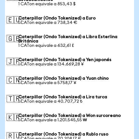
1 CATon equivale a 853,43 $
Caterpillar (Ondo Tokenized) a Euro
🇪🇺
1 CATon equivale a 738,34 €
Caterpillar (Ondo Tokenized) a Libra Esterlina
🇬🇧
Británica
1 CATon equivale a 632,61 £
Caterpillar (Ondo Tokenized) a Yen japonés
🇯🇵
1 CATon equivale a 134.669,28 ¥
Caterpillar (Ondo Tokenized) a Yuan chino
🇨🇳
1 CATon equivale a 5758,17 ¥
Caterpillar (Ondo Tokenized) a Lira turca
🇹🇷
1 CATon equivale a 40.707,72 ₺
Caterpillar (Ondo Tokenized) a Won surcoreano
🇰🇷
1 CATon equivale a 1.201.545,55 ₩
Caterpillar (Ondo Tokenized) a Rublo ruso
🇷🇺
1 CATon equivale a 70.208,17 ₽