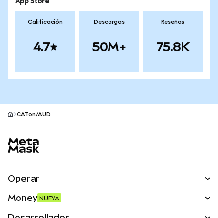
App Store
Calificación
Descargas
Reseñas
4.7
50M+
75.8K
CATon/AUD
Pie de página del sitio MetaMask
Operar
Canjear
Money
NUEVA
Predecir
NUEVA
Comprar
Desarrollador