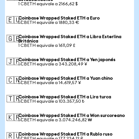
1 CBETH equivale a 2166,62 $
Coinbase Wrapped Staked ETH a Euro
🇪🇺
1 CBETH equivale a 1880,33 €
Coinbase Wrapped Staked ETH a Libra Esterlina
🇬🇧
Británica
1 CBETH equivale a 1611,09 £
Coinbase Wrapped Staked ETH a Yen japonés
🇯🇵
1 CBETH equivale a 343.208,49 ¥
Coinbase Wrapped Staked ETH a Yuan chino
🇨🇳
1 CBETH equivale a 14.619,57 ¥
Coinbase Wrapped Staked ETH a Lira turca
🇹🇷
1 CBETH equivale a 103.357,50 ₺
Coinbase Wrapped Staked ETH a Won surcoreano
🇰🇷
1 CBETH equivale a 3.074.246,82 ₩
Coinbase Wrapped Staked ETH a Rublo ruso
🇷🇺
1 CBETH equivale a 177.234,12 ₽