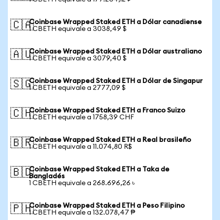
Coinbase Wrapped Staked ETH a Dólar canadiense
🇨🇦
1 CBETH equivale a 3038,49 $
Coinbase Wrapped Staked ETH a Dólar australiano
🇦🇺
1 CBETH equivale a 3079,40 $
Coinbase Wrapped Staked ETH a Dólar de Singapur
🇸🇬
1 CBETH equivale a 2777,09 $
Coinbase Wrapped Staked ETH a Franco Suizo
🇨🇭
1 CBETH equivale a 1758,39 CHF
Coinbase Wrapped Staked ETH a Real brasileño
🇧🇷
1 CBETH equivale a 11.074,80 R$
Coinbase Wrapped Staked ETH a Taka de
🇧🇩
Bangladés
1 CBETH equivale a 268.696,26 ৳
Coinbase Wrapped Staked ETH a Peso Filipino
🇵🇭
1 CBETH equivale a 132.078,47 ₱