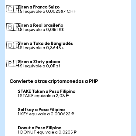
Siren a Franco Suizo
🇨🇭
1 SI equivale a 0,002387 CHF
Siren a Real brasileño
🇧🇷
1 SI equivale a 0,0151 R$
Siren a Taka de Bangladés
🇧🇩
1 SI equivale a 0,3645 ৳
Siren a Złoty polaco
🇵🇱
1 SI equivale a 0,011 zł
Convierte otras criptomonedas a PHP
STAKE Token a Peso Filipino
1 STAKE equivale a 2,03 ₱
Selfkey a Peso Filipino
1 KEY equivale a 0,000622 ₱
Donut a Peso Filipino
1 DONUT equivale a 0,0205 ₱