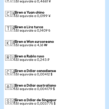
1 SI equivale a 0,4661 ¥
Siren a Yuan chino
🇨🇳
1 SI equivale a 0,0199 ¥
Siren a Lira turca
🇹🇷
1 SI equivale a 0,1409 ₺
Siren a Won surcoreano
🇰🇷
1 SI equivale a 4,16 ₩
Siren a Rublo ruso
🇷🇺
1 SI equivale a 0,243 ₽
Siren a Dólar canadiense
🇨🇦
1 SI equivale a 0,00412 $
Siren a Dólar australiano
🇦🇺
1 SI equivale a 0,004179 $
Siren a Dólar de Singapur
🇸🇬
1 SI equivale a 0,003775 $