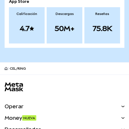
App Store
Calificación
Descargas
Reseñas
4.7
50M+
75.8K
CEL/RING
Pie de página del sitio MetaMask
Operar
Canjear
Money
NUEVA
Predecir
NUEVA
Comprar