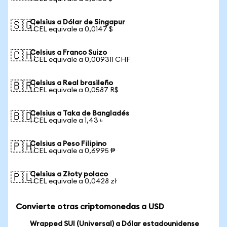
Celsius a Dólar de Singapur
🇸🇬
1 CEL equivale a 0,0147 $
Celsius a Franco Suizo
🇨🇭
1 CEL equivale a 0,009311 CHF
Celsius a Real brasileño
🇧🇷
1 CEL equivale a 0,0587 R$
Celsius a Taka de Bangladés
🇧🇩
1 CEL equivale a 1,43 ৳
Celsius a Peso Filipino
🇵🇭
1 CEL equivale a 0,6995 ₱
Celsius a Złoty polaco
🇵🇱
1 CEL equivale a 0,0428 zł
Convierte otras criptomonedas a USD
Wrapped SUI (Universal) a Dólar estadounidense