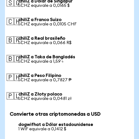
chiliZ a Dólar de Singapur
🇸🇬
1 CHZ equivale a 0,0165 $
chiliZ a Franco Suizo
🇨🇭
1 CHZ equivale a 0,0105 CHF
chiliZ a Real brasileño
🇧🇷
1 CHZ equivale a 0,066 R$
chiliZ a Taka de Bangladés
🇧🇩
1 CHZ equivale a 1,59 ৳
chiliZ a Peso Filipino
🇵🇭
1 CHZ equivale a 0,7827 ₱
chiliZ a Złoty polaco
🇵🇱
1 CHZ equivale a 0,0481 zł
Convierte otras criptomonedas a USD
dogwifhat a Dólar estadounidense
1 WIF equivale a 0,1412 $