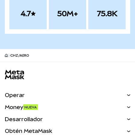
4.7
50M+
75.8K
CHZ/AERO
Pie de página del sitio MetaMask
Operar
Canjear
Money
NUEVA
Predecir
NUEVA
Comprar
Desarrollador
Perps
NUEVA
Tarjeta
Ver los documentos
Obtén MetaMask
Activos del mundo real