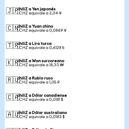
chiliZ a Yen japonés
🇯🇵
1 CHZ equivale a 2,04 ¥
chiliZ a Yuan chino
🇨🇳
1 CHZ equivale a 0,0869 ¥
chiliZ a Lira turca
🇹🇷
1 CHZ equivale a 0,6128 ₺
chiliZ a Won surcoreano
🇰🇷
1 CHZ equivale a 18,33 ₩
chiliZ a Rublo ruso
🇷🇺
1 CHZ equivale a 1,05 ₽
chiliZ a Dólar canadiense
🇨🇦
1 CHZ equivale a 0,0181 $
chiliZ a Dólar australiano
🇦🇺
1 CHZ equivale a 0,0183 $