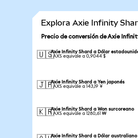
Explora Axie Infinity Sh
Precio de conversión de Axie Infini
Axie Infinity Shard a Dólar estadouni
🇺🇸
1 AXS equivale a 0,9044 $
Axie Infinity Shard a Yen japonés
🇯🇵
1 AXS equivale a 143,19 ¥
Axie Infinity Shard a Won surcoreano
🇰🇷
1 AXS equivale a 1280,61 ₩
Axie Infinity Shard a Dólar australiano