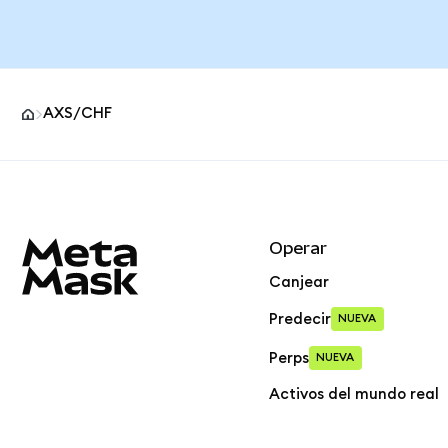
AXS/CHF
Pie de página del sitio MetaMask
Operar
Canjear
Predecir
NUEVA
Perps
NUEVA
Activos del mundo real