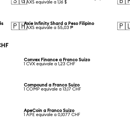
🇸🇬
🇧
1 AXS equivale a 1,16 $
és
Axie Infinity Shard a Peso Filipino
🇵🇭
🇵
1 AXS equivale a 55,03 ₱
CHF
Convex Finance a Franco Suizo
1 CVX equivale a 1,23 CHF
Compound a Franco Suizo
1 COMP equivale a 13,17 CHF
ApeCoin a Franco Suizo
1 APE equivale a 0,1077 CHF