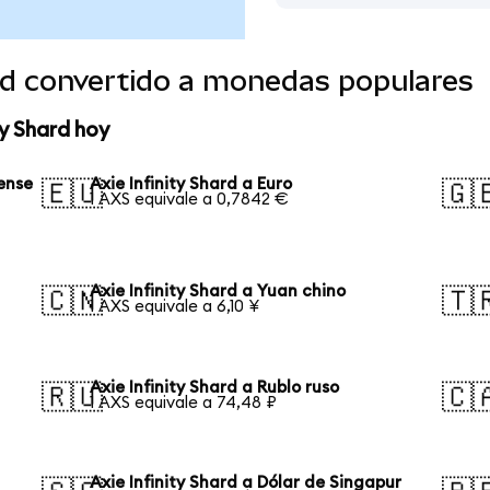
ard convertido a monedas populares
ty Shard hoy
dense
Axie Infinity Shard a Euro
🇪🇺
🇬
1 AXS equivale a 0,7842 €
Axie Infinity Shard a Yuan chino
🇨🇳
🇹
1 AXS equivale a 6,10 ¥
Axie Infinity Shard a Rublo ruso
🇷🇺
🇨
1 AXS equivale a 74,48 ₽
Axie Infinity Shard a Dólar de Singapur