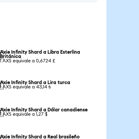
Axie Infinity Shard a Libra Esterlina

Británica
1 AXS equivale a 0,6724 £
Axie Infinity Shard a Lira turca

1 AXS equivale a 43,14 ₺
Axie Infinity Shard a Dólar canadiense

1 AXS equivale a 1,27 $
Axie Infinity Shard a Real brasileño