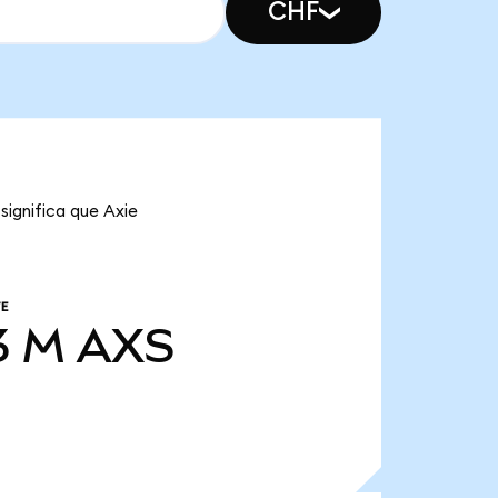
CHF
significa que Axie
E
3 M
AXS