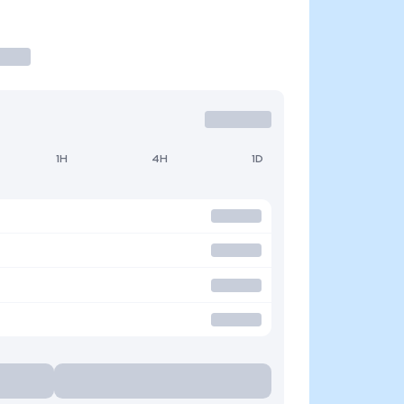
1H
4H
1D