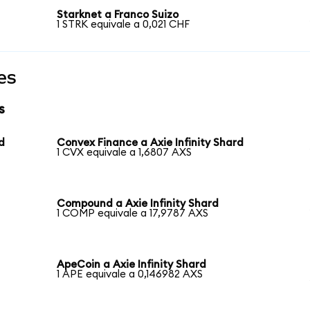
Starknet a Franco Suizo
1 STRK equivale a 0,021 CHF
es
s
d
Convex Finance a Axie Infinity Shard
1 CVX equivale a 1,6807 AXS
Compound a Axie Infinity Shard
1 COMP equivale a 17,9787 AXS
ApeCoin a Axie Infinity Shard
1 APE equivale a 0,146982 AXS