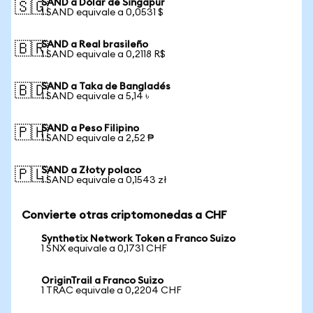
SAND a Dólar de Singapur
🇸🇬
1 SAND equivale a 0,0531 $
SAND a Real brasileño
🇧🇷
1 SAND equivale a 0,2118 R$
SAND a Taka de Bangladés
🇧🇩
1 SAND equivale a 5,14 ৳
SAND a Peso Filipino
🇵🇭
1 SAND equivale a 2,52 ₱
SAND a Złoty polaco
🇵🇱
1 SAND equivale a 0,1543 zł
Convierte otras criptomonedas a CHF
Synthetix Network Token a Franco Suizo
1 SNX equivale a 0,1731 CHF
OriginTrail a Franco Suizo
1 TRAC equivale a 0,2204 CHF