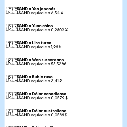
SAND a Yen japonés
🇯🇵
1 SAND equivale a 6,54 ¥
SAND a Yuan chino
🇨🇳
1 SAND equivale a 0,2803 ¥
SAND a Lira turca
🇹🇷
1 SAND equivale a 1,98 ₺
SAND a Won surcoreano
🇰🇷
1 SAND equivale a 58,52 ₩
SAND a Rublo ruso
🇷🇺
1 SAND equivale a 3,41 ₽
SAND a Dólar canadiense
🇨🇦
1 SAND equivale a 0,0579 $
SAND a Dólar australiano
🇦🇺
1 SAND equivale a 0,0588 $