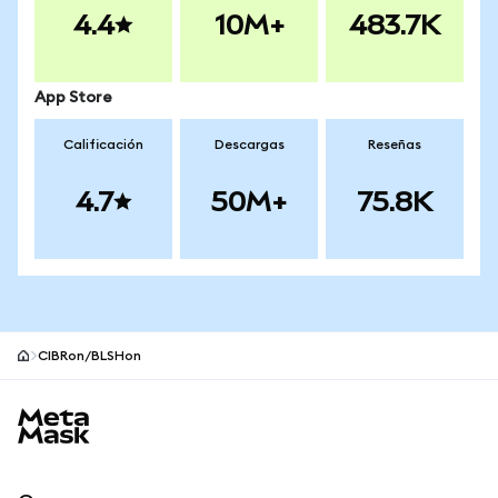
4.4
10M+
483.7K
App Store
Calificación
Descargas
Reseñas
4.7
50M+
75.8K
CIBRon/BLSHon
Pie de página del sitio MetaMask