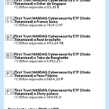
First Trust NASDAQ Cybersecurity ETF (Ondo
🇸🇬
Tokenized) a Dólar de Singapur
1 CIBRon equivale a 123,85 $
First Trust NASDAQ Cybersecurity ETF (Ondo
🇨🇭
Tokenized) a Franco Suizo
1 CIBRon equivale a 78,14 CHF
First Trust NASDAQ Cybersecurity ETF (Ondo
🇧🇷
Tokenized) a Real brasileño
1 CIBRon equivale a 493,69 R$
First Trust NASDAQ Cybersecurity ETF (Ondo
🇧🇩
Tokenized) a Taka de Bangladés
1 CIBRon equivale a 11.952,23 ৳
First Trust NASDAQ Cybersecurity ETF (Ondo
🇵🇭
Tokenized) a Peso Filipino
1 CIBRon equivale a 5864,26 ₱
First Trust NASDAQ Cybersecurity ETF (Ondo
🇵🇱
Tokenized) a Złoty polaco
1 CIBRon equivale a 359,98 zł