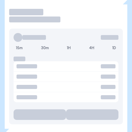
Operar
15m
30m
1H
4H
1D