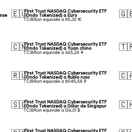
First Trust NASDAQ Cybersecurity ETF
🇪🇺
🇬
ense
(Ondo Tokenized) a Euro
1 CIBRon equivale a 85,32 €
First Trust NASDAQ Cybersecurity ETF
🇨🇳
🇹
(Ondo Tokenized) a Yuan chino
1 CIBRon equivale a 665,26 ¥
First Trust NASDAQ Cybersecurity ETF
🇷🇺
🇨
(Ondo Tokenized) a Rublo ruso
1 CIBRon equivale a 8045,58 ₽
First Trust NASDAQ Cybersecurity ETF
🇸🇬
🇨
(Ondo Tokenized) a Dólar de Singapur
1 CIBRon equivale a 126,01 $
First Trust NASDAQ Cybersecurity ETF