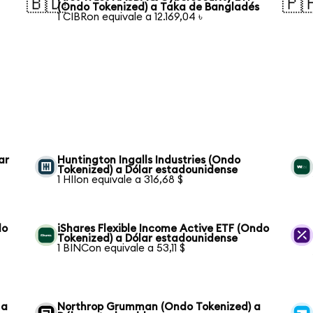
🇧🇩
🇵
(Ondo Tokenized) a Taka de Bangladés
1 CIBRon equivale a 12.169,04 ৳
ar
Huntington Ingalls Industries (Ondo
Tokenized) a Dólar estadounidense
1 HIIon equivale a 316,68 $
do
iShares Flexible Income Active ETF (Ondo
Tokenized) a Dólar estadounidense
1 BINCon equivale a 53,11 $
 a
Northrop Grumman (Ondo Tokenized) a