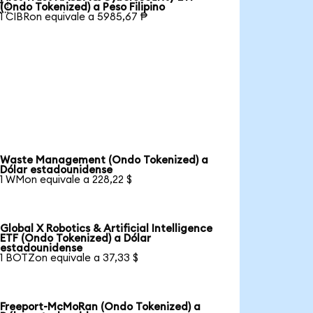

(Ondo Tokenized) a Peso Filipino
1 CIBRon equivale a 5985,67 ₱
Waste Management (Ondo Tokenized) a
Dólar estadounidense
1 WMon equivale a 228,22 $
Global X Robotics & Artificial Intelligence
ETF (Ondo Tokenized) a Dólar
estadounidense
1 BOTZon equivale a 37,33 $
Freeport-McMoRan (Ondo Tokenized) a