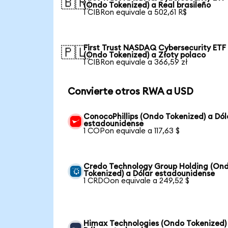
🇧🇷
(Ondo Tokenized) a Real brasileño
1 CIBRon equivale a 502,61 R$
First Trust NASDAQ Cybersecurity ETF
🇵🇱
(Ondo Tokenized) a Złoty polaco
1 CIBRon equivale a 366,59 zł
Convierte otros RWA a USD
ConocoPhillips (Ondo Tokenized) a Dól
estadounidense
1 COPon equivale a 117,63 $
Credo Technology Group Holding (On
Tokenized) a Dólar estadounidense
1 CRDOon equivale a 249,52 $
Himax Technologies (Ondo Tokenized)