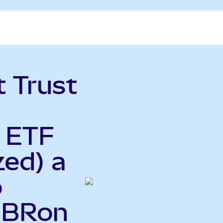
t Trust
y ETF
zed) a
o
CIBRon