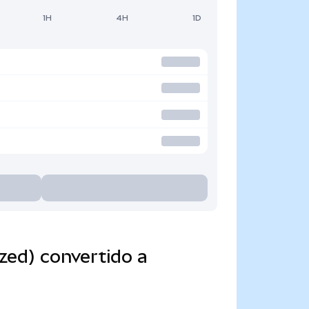
1H
4H
1D
zed) convertido a