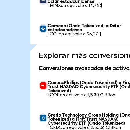
Dólar estadounidense
1 HIMXon equivale a 14,76 $
Cameco (Ondo Tokenized) a Dólar
estadounidense
1 CCJon equivale a 96,27 $
Explorar más conversion
Conversiones avanzadas de activo
ConocoPhillips (Ondo Tokenized) a Firs
Trust NASDAQ Cybersecurity ETF (On
Tokenized)
1 COPon equivale a 1,1930 CIBRon
Credo Technology Group Holding (On
Tokenized) a First Trust NASDAQ
Cybersecurity ETF (Ondo Tokenized)
1 CRDOon equivale a 2,5306 CIBRon