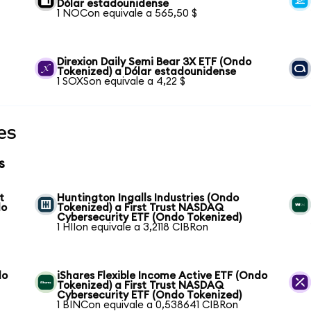
Dólar estadounidense
1 NOCon equivale a 565,50 $
Direxion Daily Semi Bear 3X ETF (Ondo
Tokenized) a Dólar estadounidense
1 SOXSon equivale a 4,22 $
es
s
t
Huntington Ingalls Industries (Ondo
do
Tokenized) a First Trust NASDAQ
Cybersecurity ETF (Ondo Tokenized)
1 HIIon equivale a 3,2118 CIBRon
do
iShares Flexible Income Active ETF (Ondo
Tokenized) a First Trust NASDAQ
Cybersecurity ETF (Ondo Tokenized)
1 BINCon equivale a 0,538641 CIBRon