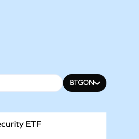
BTGON
ecurity ETF