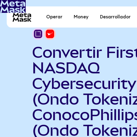
Operar
Money
Desarrollador
Convertir Firs
NASDAQ
Cybersecurit
(Ondo Tokeni
ConocoPhillip
(Ondo Tokeni