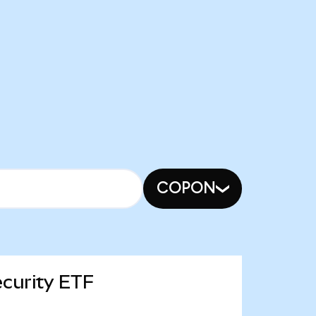
COPON
ecurity ETF