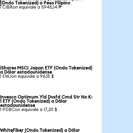

(Ondo Tokenized) a Peso Filipino
1 CIBRon equivale a 5945,14 ₱
iShares MSCI Japan ETF (Ondo Tokenized)
a Dólar estadounidense
1 EWJon equivale a 96,15 $
Invesco Optimum Yld Dvsfd Cmd Str No K-
1 ETF (Ondo Tokenized) a Dólar
estadounidense
1 PDBCon equivale a 17,20 $
WhiteFiber (Ondo Tokenized) a Dólar