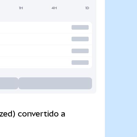
1H
4H
1D
zed) convertido a