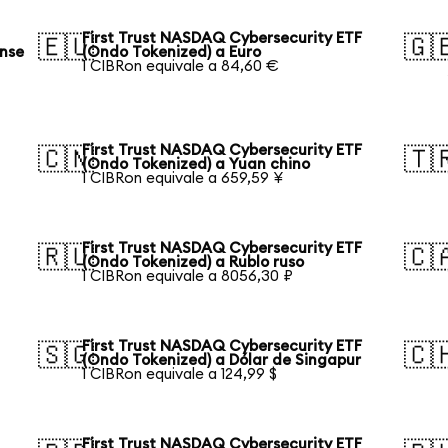
First Trust NASDAQ Cybersecurity ETF
🇪🇺
🇬
ense
(Ondo Tokenized) a Euro
1 CIBRon equivale a 84,60 €
First Trust NASDAQ Cybersecurity ETF
🇨🇳
🇹
(Ondo Tokenized) a Yuan chino
1 CIBRon equivale a 659,59 ¥
First Trust NASDAQ Cybersecurity ETF
🇷🇺
🇨
(Ondo Tokenized) a Rublo ruso
1 CIBRon equivale a 8056,30 ₽
First Trust NASDAQ Cybersecurity ETF
🇸🇬
🇨
(Ondo Tokenized) a Dólar de Singapur
1 CIBRon equivale a 124,99 $
First Trust NASDAQ Cybersecurity ETF