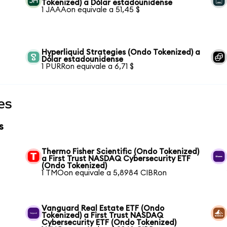
Tokenized) a Dólar estadounidense
1 JAAAon equivale a 51,45 $
Hyperliquid Strategies (Ondo Tokenized) a
Dólar estadounidense
1 PURRon equivale a 6,71 $
es
s
Thermo Fisher Scientific (Ondo Tokenized)
a First Trust NASDAQ Cybersecurity ETF
(Ondo Tokenized)
1 TMOon equivale a 5,8984 CIBRon
Vanguard Real Estate ETF (Ondo
Tokenized) a First Trust NASDAQ
Cybersecurity ETF (Ondo Tokenized)