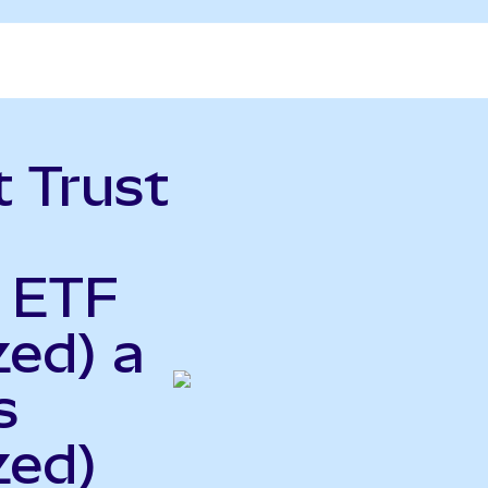
t Trust
y ETF
zed) a
s
zed)