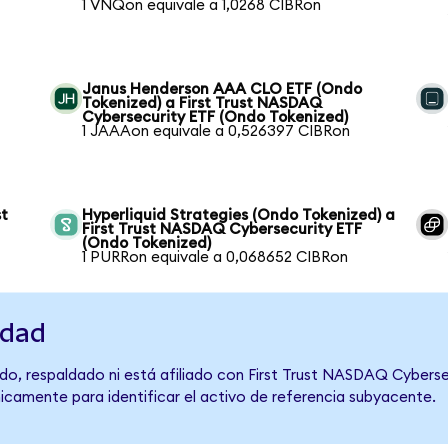
1 VNQon equivale a 1,0268 CIBRon
Janus Henderson AAA CLO ETF (Ondo
Tokenized) a First Trust NASDAQ
Cybersecurity ETF (Ondo Tokenized)
1 JAAAon equivale a 0,526397 CIBRon
st
Hyperliquid Strategies (Ondo Tokenized) a
First Trust NASDAQ Cybersecurity ETF
(Ondo Tokenized)
1 PURRon equivale a 0,068652 CIBRon
idad
do, respaldado ni está afiliado con First Trust NASDAQ Cyberse
únicamente para identificar el activo de referencia subyacente.