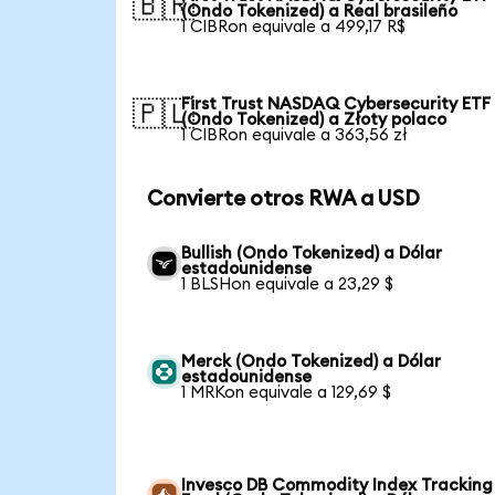
🇧🇷
(Ondo Tokenized) a Real brasileño
1 CIBRon equivale a 499,17 R$
First Trust NASDAQ Cybersecurity ETF
🇵🇱
(Ondo Tokenized) a Złoty polaco
1 CIBRon equivale a 363,56 zł
Convierte otros RWA a USD
Bullish (Ondo Tokenized) a Dólar
estadounidense
1 BLSHon equivale a 23,29 $
Merck (Ondo Tokenized) a Dólar
estadounidense
1 MRKon equivale a 129,69 $
Invesco DB Commodity Index Tracking