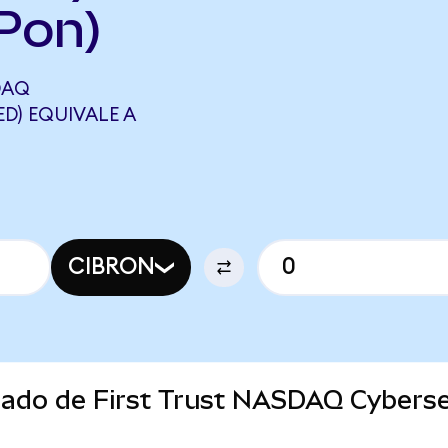
Pon)
DAQ
D) EQUIVALE A
CIBRON
rcado de First Trust NASDAQ Cybers