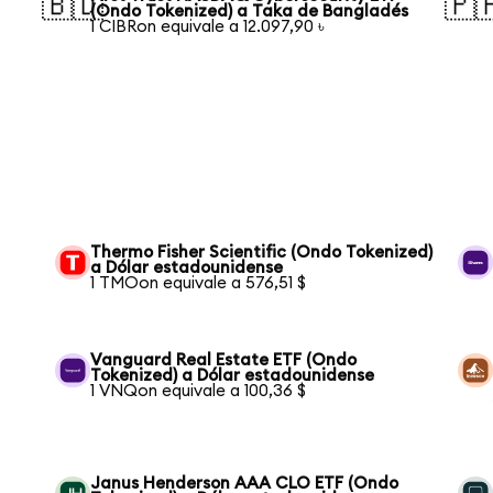
🇧🇩
🇵
(Ondo Tokenized) a Taka de Bangladés
1 CIBRon equivale a 12.097,90 ৳
Thermo Fisher Scientific (Ondo Tokenized)
a Dólar estadounidense
1 TMOon equivale a 576,51 $
Vanguard Real Estate ETF (Ondo
Tokenized) a Dólar estadounidense
1 VNQon equivale a 100,36 $
Janus Henderson AAA CLO ETF (Ondo