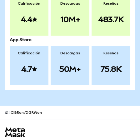
Calificación
Descargas
Reseñas
4.4
10M+
483.7K
App Store
Calificación
Descargas
Reseñas
4.7
50M+
75.8K
CIBRon/DGRWon
Pie de página del sitio MetaMask