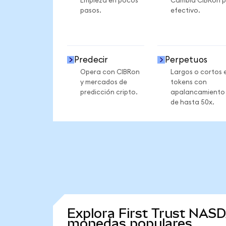
Empieza en pocos
Cambia CIBRon p
pasos.
efectivo.
Predecir
Perpetuos
Opera con CIBRon
Largos o cortos 
y mercados de
tokens con
predicción cripto.
apalancamiento
de hasta 50x.
Explora First Trust NAS
monedas populares