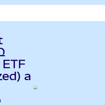
t
Q
y ETF
zed) a
o