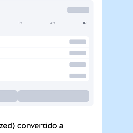
1H
4H
1D
zed) convertido a