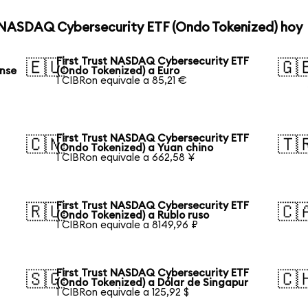
st NASDAQ Cybersecurity ETF (Ondo Tokenized) hoy
First Trust NASDAQ Cybersecurity ETF
🇪🇺
🇬
ense
(Ondo Tokenized) a Euro
1 CIBRon equivale a 85,21 €
First Trust NASDAQ Cybersecurity ETF
🇨🇳
🇹
(Ondo Tokenized) a Yuan chino
1 CIBRon equivale a 662,58 ¥
First Trust NASDAQ Cybersecurity ETF
🇷🇺
🇨
(Ondo Tokenized) a Rublo ruso
1 CIBRon equivale a 8149,96 ₽
First Trust NASDAQ Cybersecurity ETF
🇸🇬
🇨
(Ondo Tokenized) a Dólar de Singapur
1 CIBRon equivale a 125,92 $