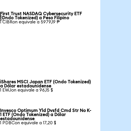
First Trust NASDAQ Cybersecurity ETF

(Ondo Tokenized) a Peso Filipino
1 CIBRon equivale a 5979,19 ₱
iShares MSCI Japan ETF (Ondo Tokenized)
a Dólar estadounidense
1 EWJon equivale a 96,15 $
Invesco Optimum Yld Dvsfd Cmd Str No K-
1 ETF (Ondo Tokenized) a Dólar
estadounidense
1 PDBCon equivale a 17,20 $