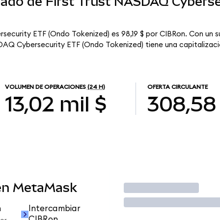
rcado de First Trust NASDAQ Cybers
rsecurity ETF (Ondo Tokenized) es 98,19 $ por CIBRon. Con un su
DAQ Cybersecurity ETF (Ondo Tokenized) tiene una capitalizació
VOLUMEN DE OPERACIONES
(24 H)
OFERTA CIRCULANTE
13,02 mil $
308,58
en MetaMask
Operar
n
Intercambiar
CIBRon