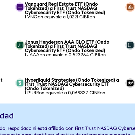
Vanguard Real Estate ETF (Ondo
Tokenized) a First Trust NASDAQ
Cybersecurity ETF (Ondo Tokenized)
1 VNQon equivale a 1,0221 CIBRon
Janus Henderson AAA CLO ETF (Ondo
Tokenized) a First Trust NASDAQ
Cybersecurity ETF (Ondo Tokenized)
1 JAAAon equivale a 0,523984 CIBRon
st
Hyperliquid Strategies (Ondo Tokenized) a
First Trust NASDAQ Cybersecurity ETF
(Ondo Tokenized)
1 PURRon equivale a 0,068337 CIBRon
idad
do, respaldado ni está afiliado con First Trust NASDAQ Cyberse