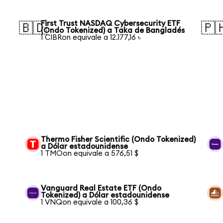
First Trust NASDAQ Cybersecurity ETF
🇧🇩
🇵
(Ondo Tokenized) a Taka de Bangladés
1 CIBRon equivale a 12.177,16 ৳
Thermo Fisher Scientific (Ondo Tokenized)
a Dólar estadounidense
1 TMOon equivale a 576,51 $
Vanguard Real Estate ETF (Ondo
Tokenized) a Dólar estadounidense
1 VNQon equivale a 100,36 $