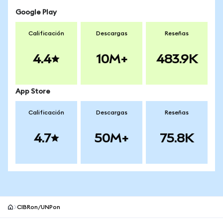
Google Play
Calificación
Descargas
Reseñas
4.4
10M+
483.9K
App Store
Calificación
Descargas
Reseñas
4.7
50M+
75.8K
CIBRon/UNPon
Pie de página del sitio MetaMask