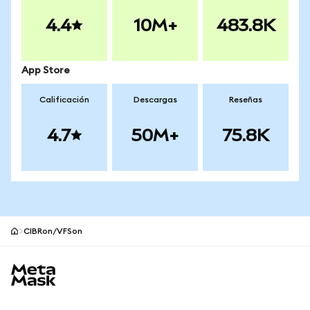
4.4
10M+
483.8K
App Store
Calificación
Descargas
Reseñas
4.7
50M+
75.8K
CIBRon/VFSon
Pie de página del sitio MetaMask