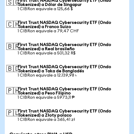
First Trust NASDAQ Cybersecurity ETF (Ondo
🇸🇬
Tokenized) a Dólar de Singapur
1 CIBRon equivale a 125,66 $
First Trust NASDAQ Cybersecurity ETF (Ondo
🇨🇭
Tokenized) a Franco Suizo
1 CIBRon equivale a 79,47 CHF
First Trust NASDAQ Cybersecurity ETF (Ondo
🇧🇷
Tokenized) a Real brasileño
1 CIBRon equivale a 501,32 R$
First Trust NASDAQ Cybersecurity ETF (Ondo
🇧🇩
Tokenized) a Taka de Bangladés
1 CIBRon equivale a 12.139,98 ৳
First Trust NASDAQ Cybersecurity ETF (Ondo
🇵🇭
Tokenized) a Peso Filipino
1 CIBRon equivale a 5973,11 ₱
First Trust NASDAQ Cybersecurity ETF (Ondo
🇵🇱
Tokenized) a Złoty polaco
1 CIBRon equivale a 365,41 zł