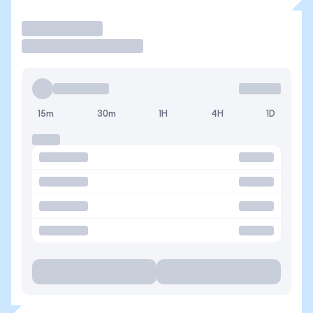
Operar
15m
30m
1H
4H
1D