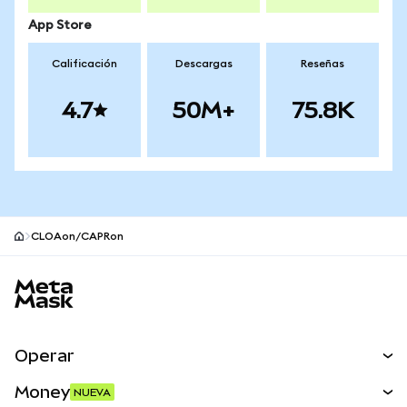
App Store
Calificación
Descargas
Reseñas
4.7
50M+
75.8K
CLOAon/CAPRon
Pie de página del sitio MetaMask
Operar
Canjear
Money
NUEVA