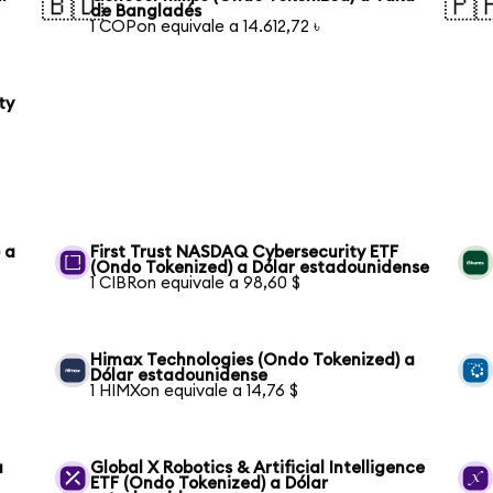
🇧🇩
🇵
de Bangladés
1 COPon equivale a 14.612,72 ৳
ty
 a
First Trust NASDAQ Cybersecurity ETF
(Ondo Tokenized) a Dólar estadounidense
1 CIBRon equivale a 98,60 $
Himax Technologies (Ondo Tokenized) a
Dólar estadounidense
1 HIMXon equivale a 14,76 $
a
Global X Robotics & Artificial Intelligence
ETF (Ondo Tokenized) a Dólar