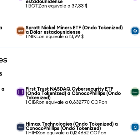
estadounidense
1 BOTZon equivale a 37,33 $
a
Sprott Nickel Miners ETF (Ondo Tokenized)
a Dólar estadounidense
1 NIKLon equivale a 13,99 $
es
s
 a
First Trust NASDAQ Cybersecurity ETF
(Ondo Tokenized) a ConocoPhillips (Ondo
Tokenized)
1 CIBRon equivale a 0,832770 COPon
Himax Technologies (Ondo Tokenized) a
ConocoPhillips (Ondo Tokenized)
1 HIMXon equivale a 0,124662 COPon