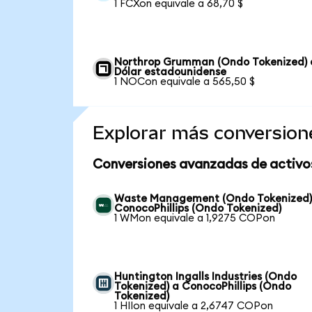
1 FCXon equivale a 68,70 $
Northrop Grumman (Ondo Tokenized) 
Dólar estadounidense
1 NOCon equivale a 565,50 $
Explorar más conversion
Conversiones avanzadas de activo
Waste Management (Ondo Tokenized)
ConocoPhillips (Ondo Tokenized)
1 WMon equivale a 1,9275 COPon
Huntington Ingalls Industries (Ondo
Tokenized) a ConocoPhillips (Ondo
Tokenized)
1 HIIon equivale a 2,6747 COPon