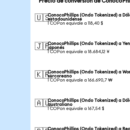
Precio de conversión de ConocoPhil
ConocoPhillips (Ondo Tokenized) a Dól
🇺🇸
estadounidense
1 COPon equivale a 118,40 $
ConocoPhillips (Ondo Tokenized) a Ye
🇯🇵
japonés
1 COPon equivale a 18.684,12 ¥
ConocoPhillips (Ondo Tokenized) a Wo
🇰🇷
surcoreano
1 COPon equivale a 166.690,7 ₩
ConocoPhillips (Ondo Tokenized) a Dól
🇦🇺
australiano
1 COPon equivale a 167,54 $
ConocoPhillips (Ondo Tokenized) a Rea