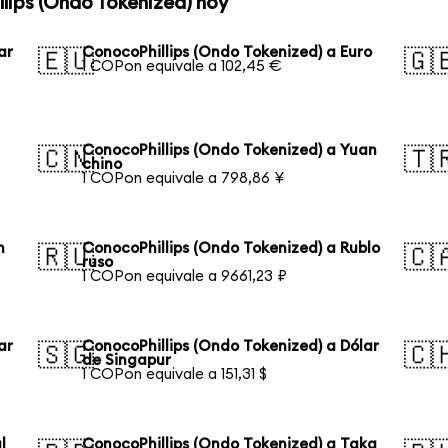
lips (Ondo Tokenized) hoy
ar
ConocoPhillips (Ondo Tokenized) a Euro
🇪🇺
🇬
1 COPon equivale a 102,45 €
n
ConocoPhillips (Ondo Tokenized) a Yuan
🇨🇳
🇹
chino
1 COPon equivale a 798,86 ¥
n
ConocoPhillips (Ondo Tokenized) a Rublo
🇷🇺
🇨
ruso
1 COPon equivale a 9661,23 ₽
ar
ConocoPhillips (Ondo Tokenized) a Dólar
🇸🇬
🇨
de Singapur
1 COPon equivale a 151,31 $
l
ConocoPhillips (Ondo Tokenized) a Taka