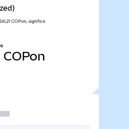
zed)
261,21 COPon, significa
TE
1
COPon