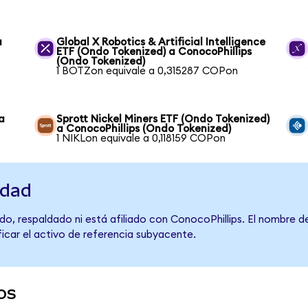
a
Global X Robotics & Artificial Intelligence
ETF (Ondo Tokenized) a ConocoPhillips
(Ondo Tokenized)
1 BOTZon equivale a 0,315287 COPon
a
Sprott Nickel Miners ETF (Ondo Tokenized)
a ConocoPhillips (Ondo Tokenized)
1 NIKLon equivale a 0,118159 COPon
idad
do, respaldado ni está afiliado con ConocoPhillips. El nombre d
ficar el activo de referencia subyacente.
os