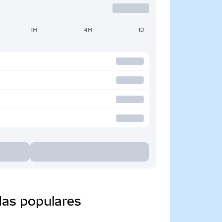
1H
4H
1D
das populares