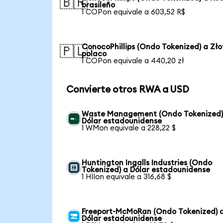
🇧🇷
brasileño
1 COPon equivale a 603,52 R$
ConocoPhillips (Ondo Tokenized) a Zło
🇵🇱
polaco
1 COPon equivale a 440,20 zł
Convierte otros RWA a USD
Waste Management (Ondo Tokenized)
Dólar estadounidense
1 WMon equivale a 228,22 $
Huntington Ingalls Industries (Ondo
Tokenized) a Dólar estadounidense
1 HIIon equivale a 316,68 $
Freeport-McMoRan (Ondo Tokenized) 
Dólar estadounidense