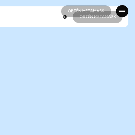
OBTÉN METAMASK
OBTÉN METAMASK
OBTÉN METAMASK
OBTÉN METAMASK