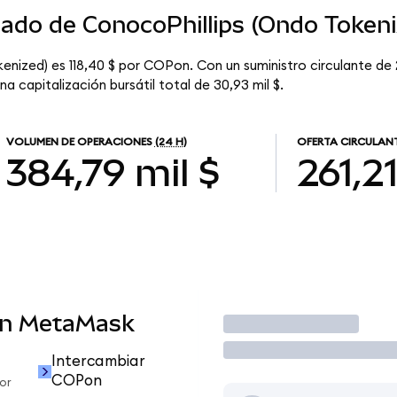
cado de ConocoPhillips (Ondo Tokeni
enized) es 118,40 $ por COPon. Con un suministro circulante de 
 capitalización bursátil total de 30,93 mil $.
VOLUMEN DE OPERACIONES
(24 H)
OFERTA CIRCULAN
384,79 mil $
261,2
en MetaMask
Operar
Intercambiar
COPon
or