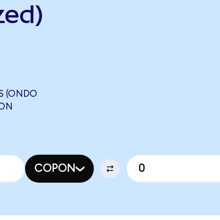
zed)
S (ONDO
GON
COPON