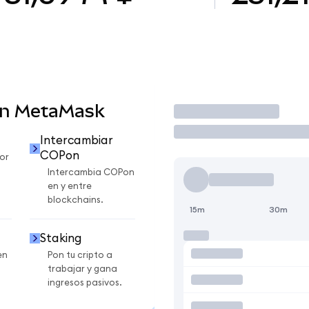
en MetaMask
Operar
Intercambiar
COPon
or
Intercambia COPon
en y entre
blockchains.
15m
30m
Staking
en
Pon tu cripto a
trabajar y gana
ingresos pasivos.