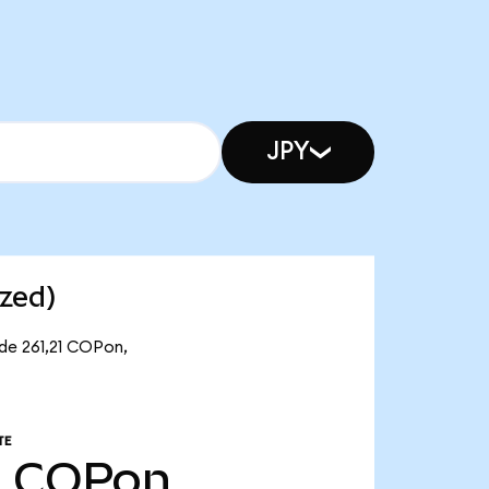
JPY
zed)
 de 261,21 COPon,
TE
1
COPon