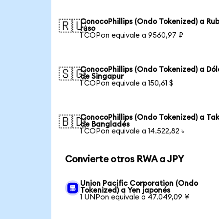
ConocoPhillips (Ondo Tokenized) a Rub
🇷🇺
ruso
1 COPon equivale a 9560,97 ₽
ConocoPhillips (Ondo Tokenized) a Dól
🇸🇬
de Singapur
1 COPon equivale a 150,61 $
ConocoPhillips (Ondo Tokenized) a Ta
🇧🇩
de Bangladés
1 COPon equivale a 14.522,82 ৳
Convierte otros RWA a JPY
Union Pacific Corporation (Ondo
Tokenized) a Yen japonés
1 UNPon equivale a 47.049,09 ¥