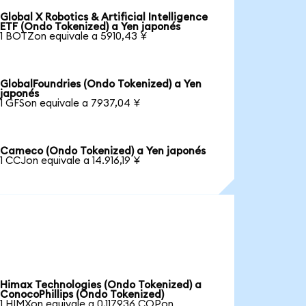
Global X Robotics & Artificial Intelligence
ETF (Ondo Tokenized) a Yen japonés
1 BOTZon equivale a 5910,43 ¥
GlobalFoundries (Ondo Tokenized) a Yen
japonés
1 GFSon equivale a 7937,04 ¥
Cameco (Ondo Tokenized) a Yen japonés
1 CCJon equivale a 14.916,19 ¥
Himax Technologies (Ondo Tokenized) a
ConocoPhillips (Ondo Tokenized)
1 HIMXon equivale a 0,117936 COPon