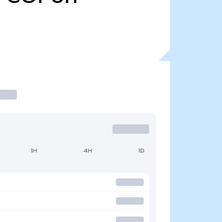
1H
4H
1D