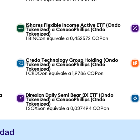
iShares Flexible Income Active ETF (Ondo
Tokenized) a ConocoPhillips (Ondo
Tokenized)
1 BINCon equivale a 0,452572 COPon
Credo Technology Group Holding (Ondo
Tokenized) a ConocoPhillips (Ondo
Tokenized)
1 CRDOon equivale a 1,9788 COPon
a
Direxion Daily Semi Bear 3X ETF (Ondo
Tokenized) a ConocoPhillips (Ondo
Tokenized)
1 SOXSon equivale a 0,037494 COPon
idad