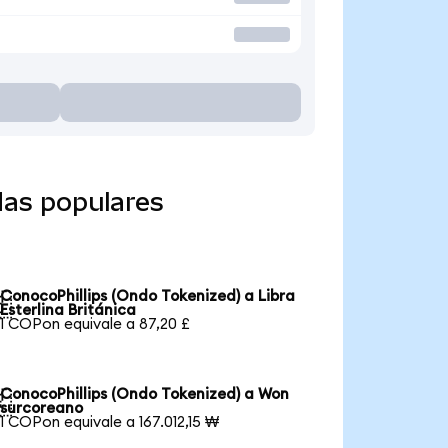
das populares
ConocoPhillips (Ondo Tokenized) a Libra

Esterlina Británica
1 COPon equivale a 87,20 £
ConocoPhillips (Ondo Tokenized) a Won

surcoreano
1 COPon equivale a 167.012,15 ₩