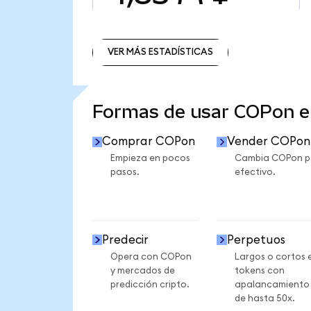
VER MÁS ESTADÍSTICAS
VER MÁS ESTADÍSTICAS
Formas de usar COPon 
Comprar COPon
Vender COPon
Empieza en pocos
Cambia COPon p
pasos.
efectivo.
Predecir
Perpetuos
Opera con COPon
Largos o cortos 
y mercados de
tokens con
predicción cripto.
apalancamiento
de hasta 50x.