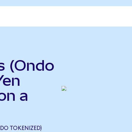
s (Ondo
Yen
on a
DO TOKENIZED)