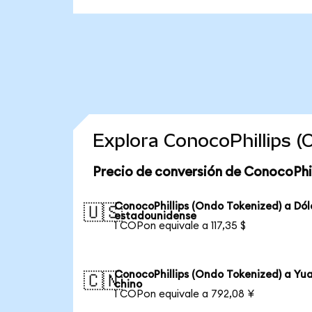
Explora ConocoPhillips 
Precio de conversión de ConocoPhil
ConocoPhillips (Ondo Tokenized) a Dól
🇺🇸
estadounidense
1 COPon equivale a 117,35 $
ConocoPhillips (Ondo Tokenized) a Yu
🇨🇳
chino
1 COPon equivale a 792,08 ¥