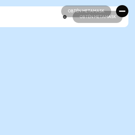
OBTÉN METAMASK
OBTÉN METAMASK
OBTÉN METAMASK
OBTÉN METAMASK