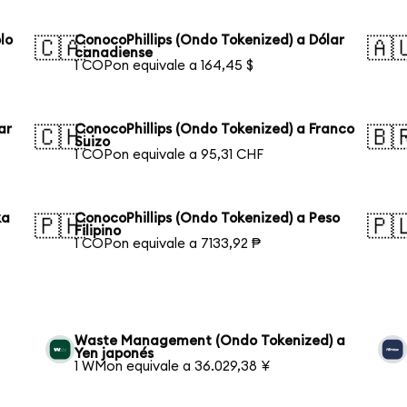
lo
ConocoPhillips (Ondo Tokenized) a Dólar
🇨🇦
🇦
canadiense
1 COPon equivale a 164,45 $
ar
ConocoPhillips (Ondo Tokenized) a Franco
🇨🇭
🇧
Suizo
1 COPon equivale a 95,31 CHF
ka
ConocoPhillips (Ondo Tokenized) a Peso
🇵🇭
🇵
Filipino
1 COPon equivale a 7133,92 ₱
Waste Management (Ondo Tokenized) a
Yen japonés
1 WMon equivale a 36.029,38 ¥