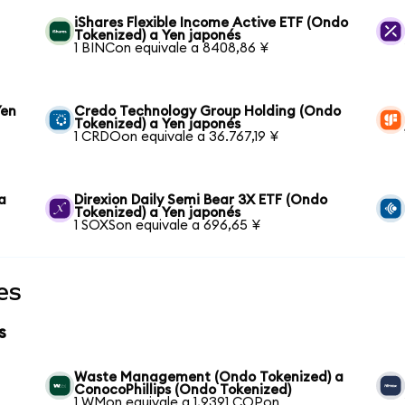
iShares Flexible Income Active ETF (Ondo
Tokenized) a Yen japonés
1 BINCon equivale a 8408,86 ¥
Yen
Credo Technology Group Holding (Ondo
Tokenized) a Yen japonés
1 CRDOon equivale a 36.767,19 ¥
a
Direxion Daily Semi Bear 3X ETF (Ondo
Tokenized) a Yen japonés
1 SOXSon equivale a 696,65 ¥
es
s
Waste Management (Ondo Tokenized) a
ConocoPhillips (Ondo Tokenized)
1 WMon equivale a 1,9391 COPon