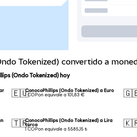
(Ondo Tokenized) convertido a mone
lips (Ondo Tokenized) hoy
ar
ConocoPhillips (Ondo Tokenized) a Euro
🇪🇺
🇬
1 COPon equivale a 101,83 €
an
ConocoPhillips (Ondo Tokenized) a Lira
🇹🇷
🇰
turca
1 COPon equivale a 5585,15 ₺