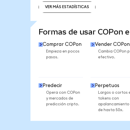
VER MÁS ESTADÍSTICAS
VER MÁS ESTADÍSTICAS
Formas de usar COPon 
Comprar COPon
Vender COPon
Empieza en pocos
Cambia COPon p
pasos.
efectivo.
Predecir
Perpetuos
Opera con COPon
Largos o cortos 
y mercados de
tokens con
predicción cripto.
apalancamiento
de hasta 50x.