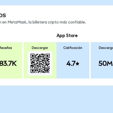
os
en MetaMask, la billetera cripto más confiable.
App Store
Reseñas
Descargar
Calificación
Descarg
83.7K
4.7
50M