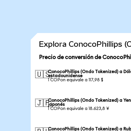
Explora ConocoPhillips 
Precio de conversión de ConocoPhil
ConocoPhillips (Ondo Tokenized) a Dól
🇺🇸
estadounidense
1 COPon equivale a 117,98 $
ConocoPhillips (Ondo Tokenized) a Ye
🇯🇵
japonés
1 COPon equivale a 18.623,8 ¥
ConocoPhillips (Ondo Tokenized) a Rub