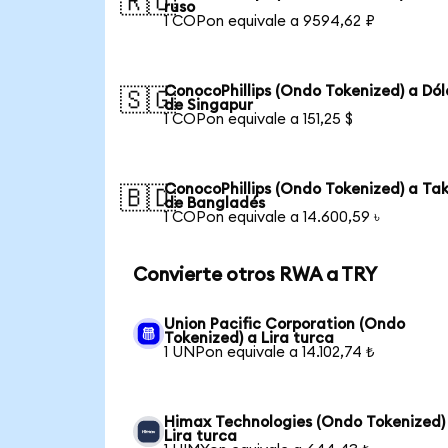
🇷🇺
ruso
1 COPon equivale a 9594,62 ₽
ConocoPhillips (Ondo Tokenized) a Dól
🇸🇬
de Singapur
1 COPon equivale a 151,25 $
ConocoPhillips (Ondo Tokenized) a Ta
🇧🇩
de Bangladés
1 COPon equivale a 14.600,59 ৳
Convierte otros RWA a TRY
Union Pacific Corporation (Ondo
Tokenized) a Lira turca
1 UNPon equivale a 14.102,74 ₺
Himax Technologies (Ondo Tokenized)
Lira turca