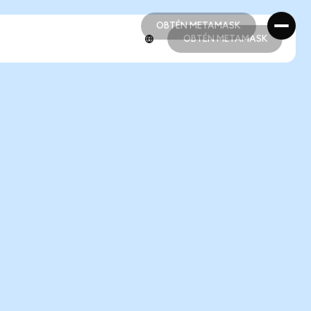
OBTÉN METAMASK
OBTÉN METAMASK
OBTÉN METAMASK
OBTÉN METAMASK