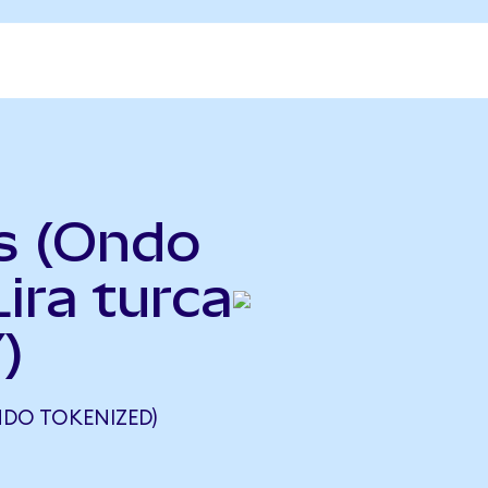
s (Ondo
ira turca
)
NDO TOKENIZED)