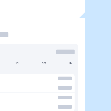
1H
4H
1D