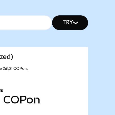
TRY
zed)
e 261,21 COPon,
TE
1
COPon