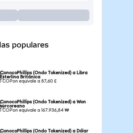
das populares
ConocoPhillips (Ondo Tokenized) a Libra

Esterlina Británica
1 COPon equivale a 87,60 £
ConocoPhillips (Ondo Tokenized) a Won

surcoreano
1 COPon equivale a 167.936,84 ₩
ConocoPhillips (Ondo Tokenized) a Dólar