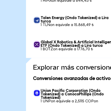
1 HIMXon equivale a 644,43 ₺
Talen Energy (Ondo Tokenized) a Lira
turca
1 TLNon equivale a 15.868,49 ₺
Global X Robotics & Artificial Intellige
ETF (Ondo Tokenized) a Lira turca
1 BOTZon equivale a 1776,70 ₺
Explorar más conversion
Conversiones avanzadas de activo
Union Pacific Corporation (Ondo
Tokenized) a ConocoPhillips (Ondo
Tokenized)
1 UNPon equivale a 2,5115 COPon