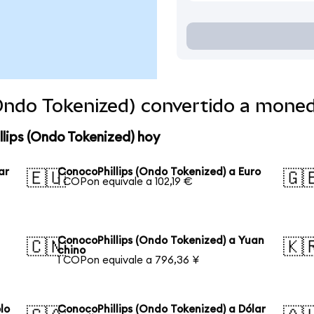
(Ondo Tokenized) convertido a mone
lips (Ondo Tokenized) hoy
ar
ConocoPhillips (Ondo Tokenized) a Euro
🇪🇺
🇬
1 COPon equivale a 102,19 €
n
ConocoPhillips (Ondo Tokenized) a Yuan
🇨🇳
🇰
chino
1 COPon equivale a 796,36 ¥
lo
ConocoPhillips (Ondo Tokenized) a Dólar