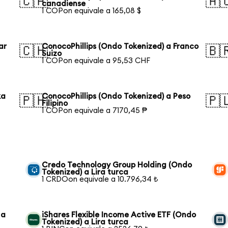
🇨🇦
🇦
canadiense
1 COPon equivale a 165,08 $
ar
ConocoPhillips (Ondo Tokenized) a Franco
🇨🇭
🇧
Suizo
1 COPon equivale a 95,53 CHF
ka
ConocoPhillips (Ondo Tokenized) a Peso
🇵🇭
🇵
Filipino
1 COPon equivale a 7170,45 ₱
Credo Technology Group Holding (Ondo
Tokenized) a Lira turca
1 CRDOon equivale a 10.796,34 ₺
 a
iShares Flexible Income Active ETF (Ondo
Tokenized) a Lira turca