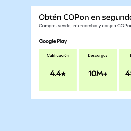
Obtén COPon en segund
Compra, vende, intercambia y canjea COPon 
Google Play
Calificación
Descargas
4.4
10M+
4