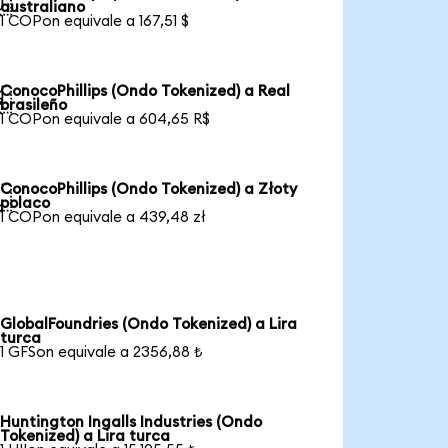

australiano
1 COPon equivale a 167,51 $
ConocoPhillips (Ondo Tokenized) a Real

brasileño
1 COPon equivale a 604,65 R$
ConocoPhillips (Ondo Tokenized) a Złoty

polaco
1 COPon equivale a 439,48 zł
GlobalFoundries (Ondo Tokenized) a Lira
turca
1 GFSon equivale a 2356,88 ₺
Huntington Ingalls Industries (Ondo
Tokenized) a Lira turca