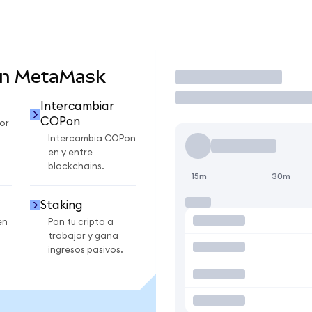
en MetaMask
Operar
Intercambiar
COPon
or
Intercambia COPon
en y entre
blockchains.
15m
30m
Staking
en
Pon tu cripto a
trabajar y gana
ingresos pasivos.