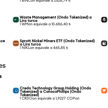
1 BINCon equivale a 2526,79 ₺
Waste Management (Ondo Tokenized) a
Lira turca
1 WMon equivale a 10.686,40 ₺
nce
Sprott Nickel Miners ETF (Ondo Tokenized)
a Lira turca
1 NIKLon equivale a 665,85 ₺
es
s
Credo Technology Group Holding (Ondo
Tokenized) a ConocoPhillips (Ondo
Tokenized)
1 CRDOon equivale a 1,9227 COPon