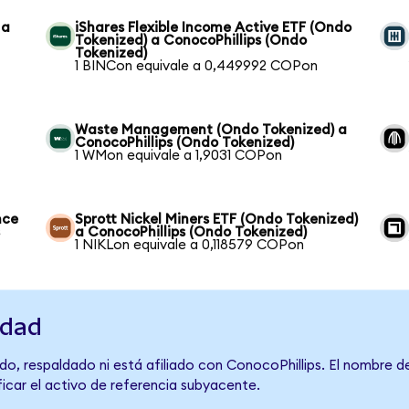
 a
iShares Flexible Income Active ETF (Ondo
Tokenized) a ConocoPhillips (Ondo
Tokenized)
1 BINCon equivale a 0,449992 COPon
Waste Management (Ondo Tokenized) a
ConocoPhillips (Ondo Tokenized)
1 WMon equivale a 1,9031 COPon
nce
Sprott Nickel Miners ETF (Ondo Tokenized)
s
a ConocoPhillips (Ondo Tokenized)
1 NIKLon equivale a 0,118579 COPon
idad
do, respaldado ni está afiliado con ConocoPhillips. El nombre d
ficar el activo de referencia subyacente.