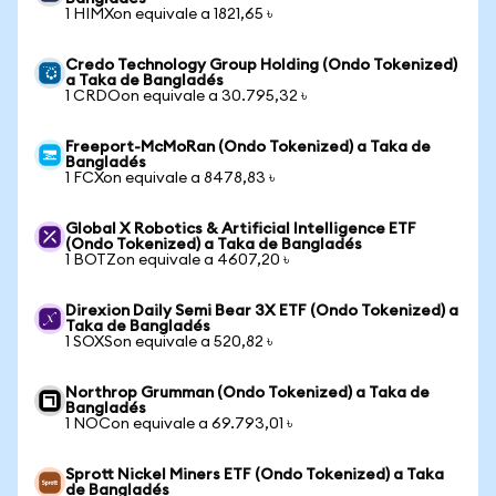
1 HIMXon equivale a 1821,65 ৳
Credo Technology Group Holding (Ondo Tokenized)
a Taka de Bangladés
1 CRDOon equivale a 30.795,32 ৳
Freeport-McMoRan (Ondo Tokenized) a Taka de
Bangladés
1 FCXon equivale a 8478,83 ৳
Global X Robotics & Artificial Intelligence ETF
(Ondo Tokenized) a Taka de Bangladés
1 BOTZon equivale a 4607,20 ৳
Direxion Daily Semi Bear 3X ETF (Ondo Tokenized) a
Taka de Bangladés
1 SOXSon equivale a 520,82 ৳
Northrop Grumman (Ondo Tokenized) a Taka de
Bangladés
1 NOCon equivale a 69.793,01 ৳
Sprott Nickel Miners ETF (Ondo Tokenized) a Taka
de Bangladés