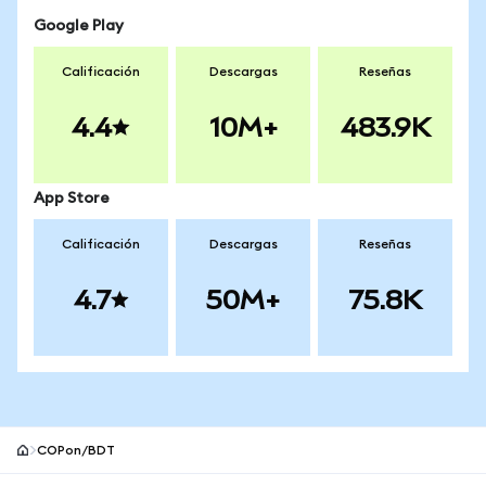
Google Play
Calificación
Descargas
Reseñas
4.4
10M+
483.9K
App Store
Calificación
Descargas
Reseñas
4.7
50M+
75.8K
COPon/BDT
Pie de página del sitio MetaMask