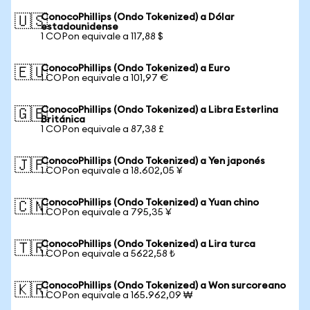
ConocoPhillips (Ondo Tokenized) a Dólar
🇺🇸
estadounidense
1 COPon equivale a 117,88 $
ConocoPhillips (Ondo Tokenized) a Euro
🇪🇺
1 COPon equivale a 101,97 €
ConocoPhillips (Ondo Tokenized) a Libra Esterlina
🇬🇧
Británica
1 COPon equivale a 87,38 £
ConocoPhillips (Ondo Tokenized) a Yen japonés
🇯🇵
1 COPon equivale a 18.602,05 ¥
ConocoPhillips (Ondo Tokenized) a Yuan chino
🇨🇳
1 COPon equivale a 795,35 ¥
ConocoPhillips (Ondo Tokenized) a Lira turca
🇹🇷
1 COPon equivale a 5622,58 ₺
ConocoPhillips (Ondo Tokenized) a Won surcoreano
🇰🇷
1 COPon equivale a 165.962,09 ₩