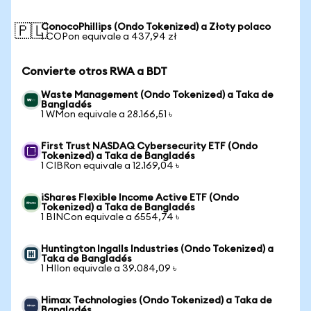
ConocoPhillips (Ondo Tokenized) a Złoty polaco
🇵🇱
1 COPon equivale a 437,94 zł
Convierte otros RWA a BDT
Waste Management (Ondo Tokenized) a Taka de
Bangladés
1 WMon equivale a 28.166,51 ৳
First Trust NASDAQ Cybersecurity ETF (Ondo
Tokenized) a Taka de Bangladés
1 CIBRon equivale a 12.169,04 ৳
iShares Flexible Income Active ETF (Ondo
Tokenized) a Taka de Bangladés
1 BINCon equivale a 6554,74 ৳
Huntington Ingalls Industries (Ondo Tokenized) a
Taka de Bangladés
1 HIIon equivale a 39.084,09 ৳
Himax Technologies (Ondo Tokenized) a Taka de
Bangladés