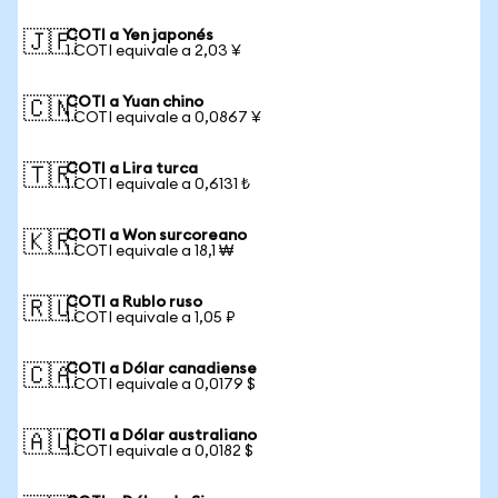
COTI a Yen japonés
🇯🇵
1 COTI equivale a 2,03 ¥
COTI a Yuan chino
🇨🇳
1 COTI equivale a 0,0867 ¥
COTI a Lira turca
🇹🇷
1 COTI equivale a 0,6131 ₺
COTI a Won surcoreano
🇰🇷
1 COTI equivale a 18,1 ₩
COTI a Rublo ruso
🇷🇺
1 COTI equivale a 1,05 ₽
COTI a Dólar canadiense
🇨🇦
1 COTI equivale a 0,0179 $
COTI a Dólar australiano
🇦🇺
1 COTI equivale a 0,0182 $