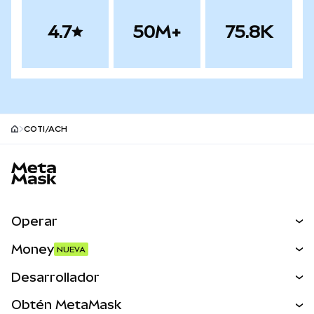
4.7
50M+
75.8K
COTI/ACH
Pie de página del sitio MetaMask
Operar
Canjear
Money
NUEVA
Predecir
NUEVA
Comprar
Desarrollador
Perps
NUEVA
Tarjeta
Ver los documentos
Obtén MetaMask
Activos del mundo real