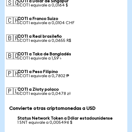
COTI a Dólar de Singapur
🇸🇬
1 COTI equivale a 0,0164 $
COTI a Franco Suizo
🇨🇭
1 COTI equivale a 0,0104 CHF
COTI a Real brasileño
🇧🇷
1 COTI equivale a 0,0655 R$
COTI a Taka de Bangladés
🇧🇩
1 COTI equivale a 1,59 ৳
COTI a Peso Filipino
🇵🇭
1 COTI equivale a 0,7802 ₱
COTI a Złoty polaco
🇵🇱
1 COTI equivale a 0,0478 zł
Convierte otras criptomonedas a USD
Status Network Token a Dólar estadounidense
1 SNT equivale a 0,005496 $