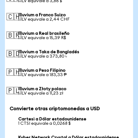
1 ILV equivale a 3,86 $
Illuvium a Franco Suizo
🇨🇭
1 ILV equivale a 2,44 CHF
Illuvium a Real brasileño
🇧🇷
1 ILV equivale a 15,39 R$
Illuvium a Taka de Bangladés
🇧🇩
1 ILV equivale a 373,80 ৳
Illuvium a Peso Filipino
🇵🇭
1 ILV equivale a 183,33 ₱
Illuvium a Złoty polaco
🇵🇱
1 ILV equivale a 11,23 zł
Convierte otras criptomonedas a USD
Cartesi a Dólar estadounidense
1 CTSI equivale a 0,0268 $
Kyber Network Crystal a Dólar estadounidense