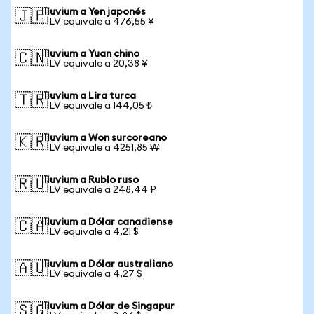
Illuvium a Yen japonés
🇯🇵
1 ILV equivale a 476,55 ¥
Illuvium a Yuan chino
🇨🇳
1 ILV equivale a 20,38 ¥
Illuvium a Lira turca
🇹🇷
1 ILV equivale a 144,05 ₺
Illuvium a Won surcoreano
🇰🇷
1 ILV equivale a 4251,85 ₩
Illuvium a Rublo ruso
🇷🇺
1 ILV equivale a 248,44 ₽
Illuvium a Dólar canadiense
🇨🇦
1 ILV equivale a 4,21 $
Illuvium a Dólar australiano
🇦🇺
1 ILV equivale a 4,27 $
Illuvium a Dólar de Singapur
🇸🇬