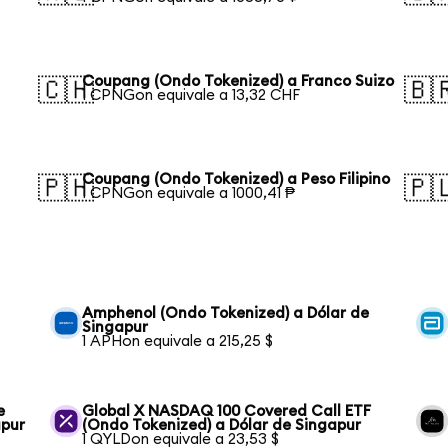
Coupang (Ondo Tokenized) a Franco Suizo
🇨🇭
🇧
1 CPNGon equivale a 13,32 CHF
Coupang (Ondo Tokenized) a Peso Filipino
🇵🇭
🇵
1 CPNGon equivale a 1000,41 ₱
Amphenol (Ondo Tokenized) a Dólar de
Singapur
1 APHon equivale a 215,25 $
e
Global X NASDAQ 100 Covered Call ETF
apur
(Ondo Tokenized) a Dólar de Singapur
1 QYLDon equivale a 23,53 $