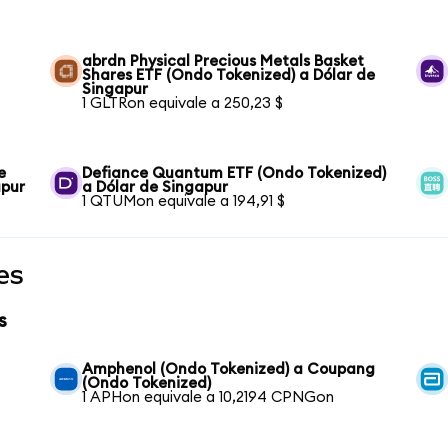
abrdn Physical Precious Metals Basket
Shares ETF (Ondo Tokenized) a Dólar de
Singapur
1 GLTRon equivale a 250,23 $
e
Defiance Quantum ETF (Ondo Tokenized)
apur
a Dólar de Singapur
1 QTUMon equivale a 194,91 $
es
s
Amphenol (Ondo Tokenized) a Coupang
(Ondo Tokenized)
1 APHon equivale a 10,2194 CPNGon