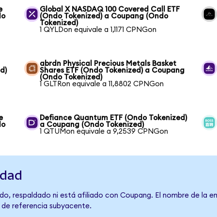
e
Global X NASDAQ 100 Covered Call ETF
do
(Ondo Tokenized) a Coupang (Ondo
Tokenized)
1 QYLDon equivale a 1,1171 CPNGon
abrdn Physical Precious Metals Basket
d)
Shares ETF (Ondo Tokenized) a Coupang
(Ondo Tokenized)
1 GLTRon equivale a 11,8802 CPNGon
e
Defiance Quantum ETF (Ondo Tokenized)
do
a Coupang (Ondo Tokenized)
1 QTUMon equivale a 9,2539 CPNGon
idad
do, respaldado ni está afiliado con Coupang. El nombre de la e
o de referencia subyacente.