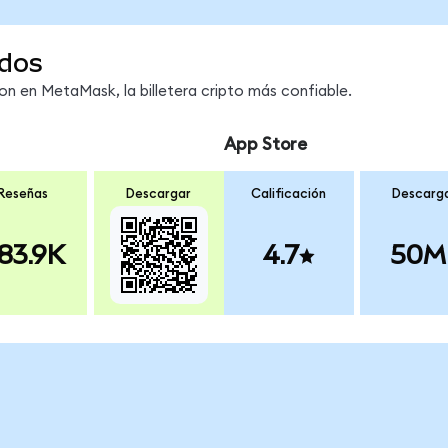
dos
 en MetaMask, la billetera cripto más confiable.
App Store
Reseñas
Descargar
Calificación
Descarg
83.9K
4.7
50M