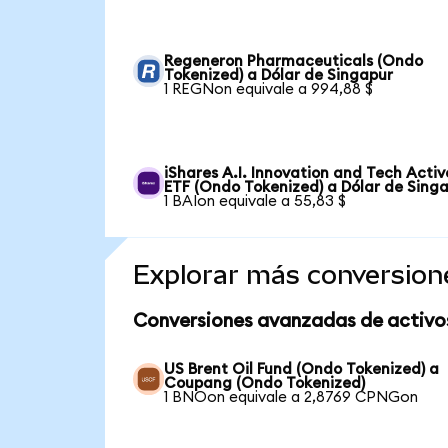
Regeneron Pharmaceuticals (Ondo
Tokenized) a Dólar de Singapur
1 REGNon equivale a 994,88 $
iShares A.I. Innovation and Tech Activ
ETF (Ondo Tokenized) a Dólar de Sing
1 BAIon equivale a 55,83 $
Explorar más conversion
Conversiones avanzadas de activo
US Brent Oil Fund (Ondo Tokenized) a
Coupang (Ondo Tokenized)
1 BNOon equivale a 2,8769 CPNGon