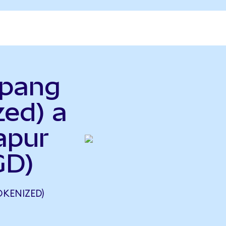
upang
zed) a
apur
GD)
KENIZED)