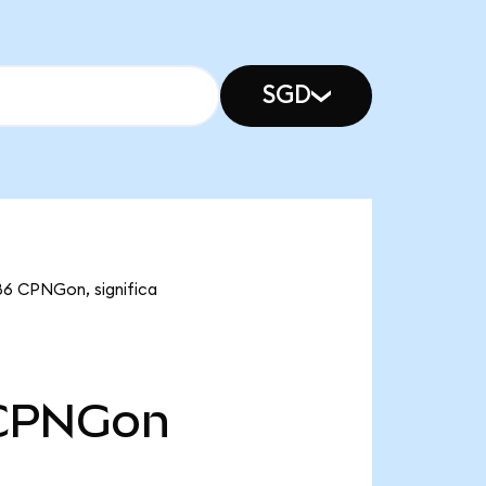
SGD
86 CPNGon, significa
CPNGon