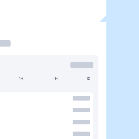
1H
4H
1D