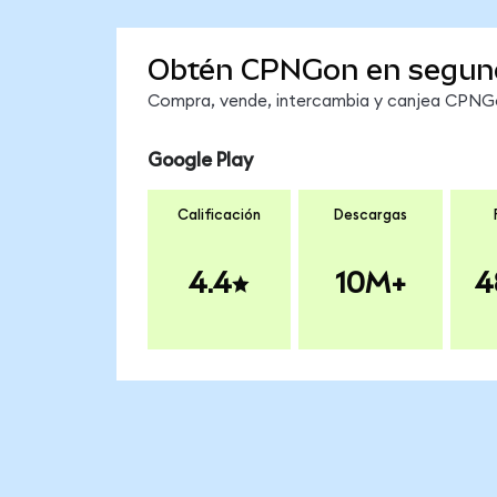
Obtén CPNGon en segun
Compra, vende, intercambia y canjea CPNGon
Google Play
Calificación
Descargas
4.4
10M+
4