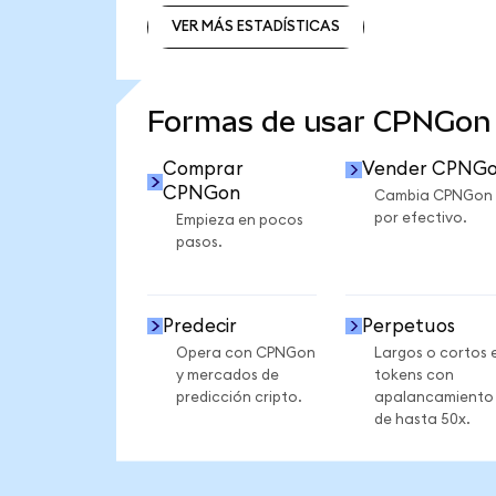
VER MÁS ESTADÍSTICAS
VER MÁS ESTADÍSTICAS
Formas de usar CPNGon
Comprar
Vender CPNG
CPNGon
Cambia CPNGon
por efectivo.
Empieza en pocos
pasos.
Predecir
Perpetuos
Opera con CPNGon
Largos o cortos 
y mercados de
tokens con
predicción cripto.
apalancamiento
de hasta 50x.