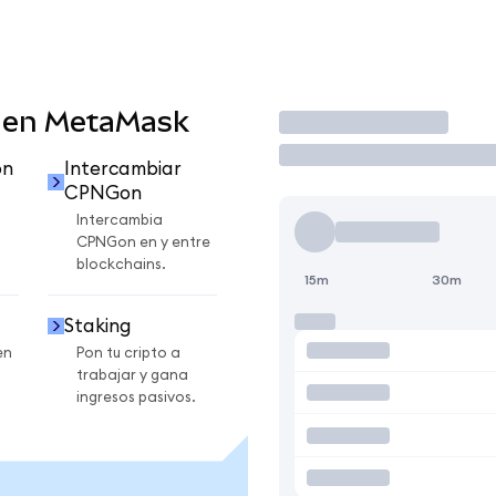
 en MetaMask
Operar
on
Intercambiar
CPNGon
Intercambia
CPNGon en y entre
blockchains.
15m
30m
Staking
en
Pon tu cripto a
trabajar y gana
ingresos pasivos.