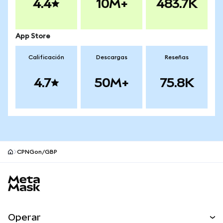
4.4
10M+
483.7K
App Store
Calificación
Descargas
Reseñas
4.7
50M+
75.8K
CPNGon/GBP
Pie de página del sitio MetaMask
Operar