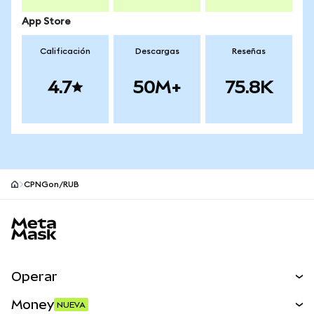
App Store
Calificación
Descargas
Reseñas
4.7
50M+
75.8K
CPNGon/RUB
Pie de página del sitio MetaMask
Operar
Canjear
Money
NUEVA