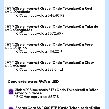
Circle Internet Group (Ondo Tokenized) a Real
🇧🇷
brasileño
1 CRCLon equivale a 345,80 R$
Circle Internet Group (Ondo Tokenized) a Taka de
🇧🇩
Bangladés
1 CRCLon equivale a 8372,69 ৳
Circle Internet Group (Ondo Tokenized) a Peso
🇵🇭
Filipino
1 CRCLon equivale a 4118,22 ₱
Circle Internet Group (Ondo Tokenized) a Złoty
🇵🇱
polaco
1 CRCLon equivale a 252,04 zł
Convierte otros RWA a USD
Global X Blockchain ETF (Ondo Tokenized) a Dólar
estadounidense
1 BKCHon equivale a 65,17 $
iShares Core S&P 500 ETF (Ondo Tokenized) a Dólar