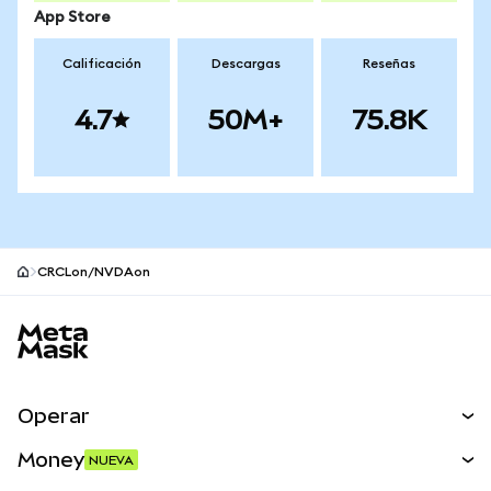
App Store
Calificación
Descargas
Reseñas
4.7
50M+
75.8K
CRCLon/NVDAon
Pie de página del sitio MetaMask
Operar
Canjear
Money
NUEVA
Predecir
NUEVA
Comprar