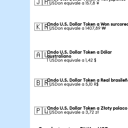
🇯🇵
1 USDon equivale a 157,8 ¥
Ondo U.S. Dollar Token a Won surcore
🇰🇷
1 USDon equivale a 1407,89 ₩
Ondo U.S. Dollar Token a Dólar
🇦🇺
australiano
1 USDon equivale a 1,42 $
Ondo U.S. Dollar Token a Real brasileñ
🇧🇷
1 USDon equivale a 5,10 R$
Ondo U.S. Dollar Token a Złoty polaco
🇵🇱
1 USDon equivale a 3,72 zł