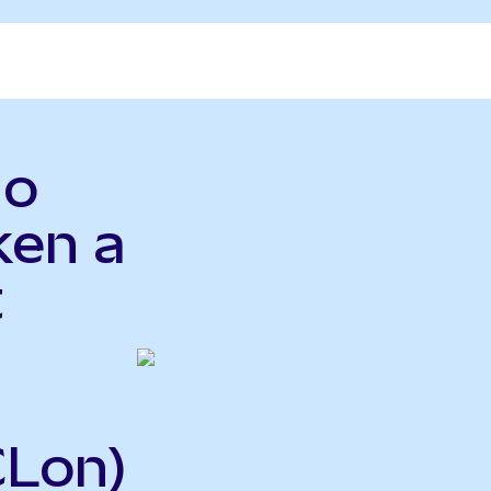
do
ken a
t
CLon)