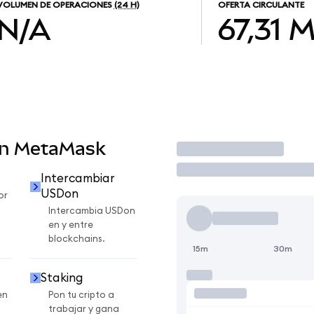
VOLUMEN DE OPERACIONES
(24 H)
OFERTA CIRCULANTE
N/A
67,31 
en MetaMask
Operar
Intercambiar
USDon
or
Intercambia USDon
en y entre
blockchains.
15m
30m
Staking
en
Pon tu cripto a
trabajar y gana