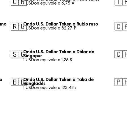
🇨🇳
🇹
1 USDon equivale a 6,75 ¥
ano
Ondo U.S. Dollar Token a Rublo ruso
🇷🇺
🇨
1 USDon equivale a 82,27 ₽
Ondo U.S. Dollar Token a Dólar de
🇸🇬
🇨
Singapur
1 USDon equivale a 1,28 $
o
Ondo U.S. Dollar Token a Taka de
🇧🇩
🇵
Bangladés
1 USDon equivale a 123,42 ৳