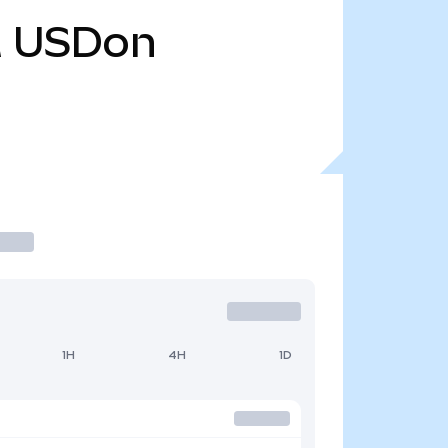
M
USDon
1H
4H
1D