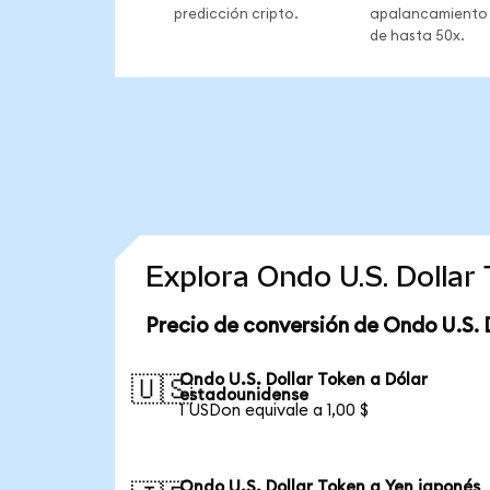
predicción cripto.
apalancamiento
de hasta 50x.
Explora Ondo U.S. Dolla
Precio de conversión de Ondo U.S. 
Ondo U.S. Dollar Token a Dólar
🇺🇸
estadounidense
1 USDon equivale a 1,00 $
Ondo U.S. Dollar Token a Yen japonés