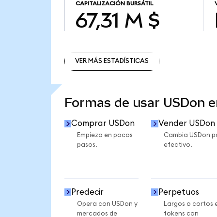
CAPITALIZACIÓN BURSÁTIL
67,31 M $
VER MÁS ESTADÍSTICAS
VER MÁS ESTADÍSTICAS
Formas de usar USDon 
Comprar USDon
Vender USDon
Empieza en pocos
Cambia USDon p
pasos.
efectivo.
Predecir
Perpetuos
Opera con USDon y
Largos o cortos 
mercados de
tokens con