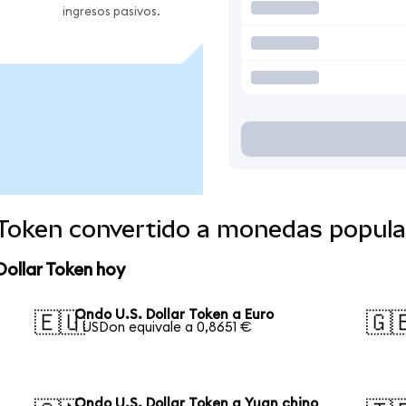
ingresos pasivos.
r Token convertido a monedas popula
Dollar Token hoy
Ondo U.S. Dollar Token a Euro
🇪🇺
🇬
1 USDon equivale a 0,8651 €
Ondo U.S. Dollar Token a Yuan chino