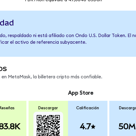
idad
do, respaldado ni está afiliado con Ondo U.S. Dollar Token. El 
ficar el activo de referencia subyacente.
os
n MetaMask, la billetera cripto más confiable.
App Store
Reseñas
Descargar
Calificación
Descarg
83.8K
4.7
50M