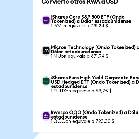
Convierte otros RWA a USD
iShares Core S&P 500 ETF (Ondo
Tokenized) a Dólar estadounidense
1 IVVon equivale a 781,24 $
Micron Technology (Ondo Tokenized) 
Dólar estadounidense
1 MUon equivale a 871,74 $
iShares Euro High Yield Corporate Bon
USD Hedged ETF (Ondo Tokenized) a D
estadounidense
1 EUHYon equivale a 53,75 $
Invesco QQQ (Ondo Tokenized) a Dóla
estadounidense
1 QQQon equivale a 723,30 $