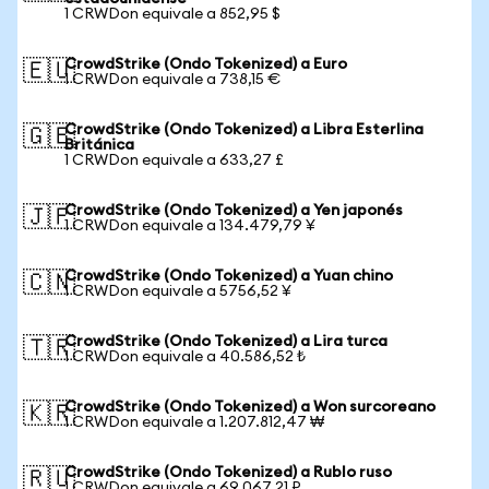
1 CRWDon equivale a 852,95 $
CrowdStrike (Ondo Tokenized) a Euro
🇪🇺
1 CRWDon equivale a 738,15 €
CrowdStrike (Ondo Tokenized) a Libra Esterlina
🇬🇧
Británica
1 CRWDon equivale a 633,27 £
CrowdStrike (Ondo Tokenized) a Yen japonés
🇯🇵
1 CRWDon equivale a 134.479,79 ¥
CrowdStrike (Ondo Tokenized) a Yuan chino
🇨🇳
1 CRWDon equivale a 5756,52 ¥
CrowdStrike (Ondo Tokenized) a Lira turca
🇹🇷
1 CRWDon equivale a 40.586,52 ₺
CrowdStrike (Ondo Tokenized) a Won surcoreano
🇰🇷
1 CRWDon equivale a 1.207.812,47 ₩
CrowdStrike (Ondo Tokenized) a Rublo ruso
🇷🇺
1 CRWDon equivale a 69.067,21 ₽