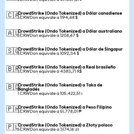
CrowdStrike (Ondo Tokenized) a Dólar canadiense
🇨🇦
1 CRWDon equivale a 1194,68 $
CrowdStrike (Ondo Tokenized) a Dólar australiano
🇦🇺
1 CRWDon equivale a 1208,67 $
CrowdStrike (Ondo Tokenized) a Dólar de Singapur
🇸🇬
1 CRWDon equivale a 1092,34 $
CrowdStrike (Ondo Tokenized) a Real brasileño
🇧🇷
1 CRWDon equivale a 4383,71 R$
CrowdStrike (Ondo Tokenized) a Taka de
🇧🇩
Bangladés
1 CRWDon equivale a 105.422,51 ৳
CrowdStrike (Ondo Tokenized) a Peso Filipino
🇵🇭
1 CRWDon equivale a 51.778,01 ₱
CrowdStrike (Ondo Tokenized) a Złoty polaco
🇵🇱
1 CRWDon equivale a 3174,16 zł