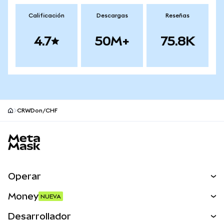
Calificación
Descargas
Reseñas
4.7
50M+
75.8K
CRWDon/CHF
Pie de página del sitio MetaMask
Operar
Canjear
Money
NUEVA
Predecir
NUEVA
Comprar
Desarrollador
Perps
NUEVA