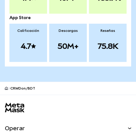
App Store
Calificación
Descargas
Reseñas
4.7
50M+
75.8K
CRWDon/BDT
Pie de página del sitio MetaMask
Operar
Canjear