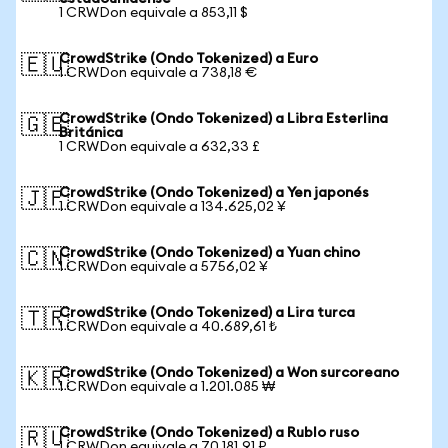
1 CRWDon equivale a 853,11 $
CrowdStrike (Ondo Tokenized) a Euro
🇪🇺
1 CRWDon equivale a 738,18 €
CrowdStrike (Ondo Tokenized) a Libra Esterlina
🇬🇧
Británica
1 CRWDon equivale a 632,33 £
CrowdStrike (Ondo Tokenized) a Yen japonés
🇯🇵
1 CRWDon equivale a 134.625,02 ¥
CrowdStrike (Ondo Tokenized) a Yuan chino
🇨🇳
1 CRWDon equivale a 5756,02 ¥
CrowdStrike (Ondo Tokenized) a Lira turca
🇹🇷
1 CRWDon equivale a 40.689,61 ₺
CrowdStrike (Ondo Tokenized) a Won surcoreano
🇰🇷
1 CRWDon equivale a 1.201.085 ₩
CrowdStrike (Ondo Tokenized) a Rublo ruso
🇷🇺
1 CRWDon equivale a 70.181,91 ₽