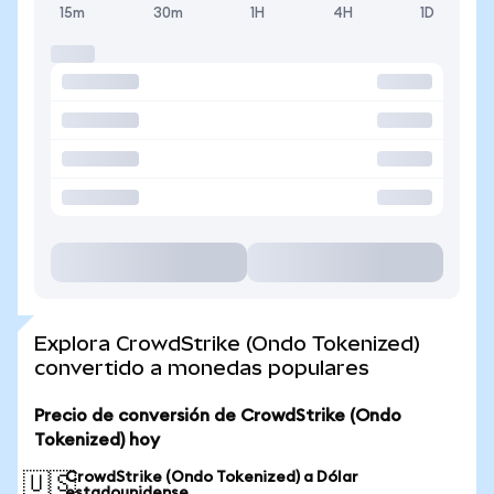
15m
30m
1H
4H
1D
Explora CrowdStrike (Ondo Tokenized)
convertido a monedas populares
Precio de conversión de CrowdStrike (Ondo
Tokenized) hoy
CrowdStrike (Ondo Tokenized) a Dólar
🇺🇸
estadounidense