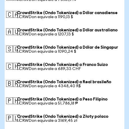
CrowdStrike (Ondo Tokenized) a Dólar canadiense
🇨🇦
1 CRWDon equivale a 1190,13 $
CrowdStrike (Ondo Tokenized) a Dólar australiano
🇦🇺
1 CRWDon equivale a 1207,13 $
CrowdStrike (Ondo Tokenized) a Dólar de Singapur
🇸🇬
1 CRWDon equivale a 1090,24 $
CrowdStrike (Ondo Tokenized) a Franco Suizo
🇨🇭
1 CRWDon equivale a 689,33 CHF
CrowdStrike (Ondo Tokenized) a Real brasileño
🇧🇷
1 CRWDon equivale a 4348,40 R$
CrowdStrike (Ondo Tokenized) a Peso Filipino
🇵🇭
1 CRWDon equivale a 51.786,18 ₱
CrowdStrike (Ondo Tokenized) a Złoty polaco
🇵🇱
1 CRWDon equivale a 3169,45 zł