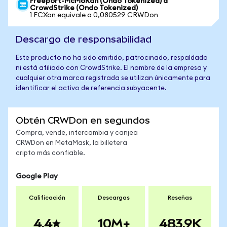
Freeport-McMoRan (Ondo Tokenized) a
CrowdStrike (Ondo Tokenized)
1 FCXon equivale a 0,080529 CRWDon
Descargo de responsabilidad
Este producto no ha sido emitido, patrocinado, respaldado
ni está afiliado con CrowdStrike. El nombre de la empresa y
cualquier otra marca registrada se utilizan únicamente para
identificar el activo de referencia subyacente.
Obtén CRWDon en segundos
Compra, vende, intercambia y canjea
CRWDon en MetaMask, la billetera
cripto más confiable.
Google Play
Calificación
Descargas
Reseñas
4.4
10M+
483.9K