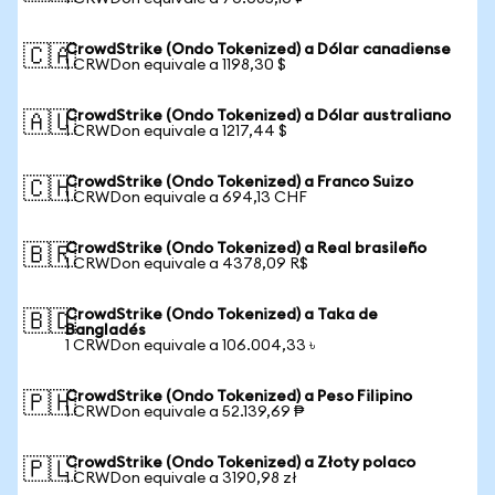
CrowdStrike (Ondo Tokenized) a Dólar canadiense
🇨🇦
1 CRWDon equivale a 1198,30 $
CrowdStrike (Ondo Tokenized) a Dólar australiano
🇦🇺
1 CRWDon equivale a 1217,44 $
CrowdStrike (Ondo Tokenized) a Franco Suizo
🇨🇭
1 CRWDon equivale a 694,13 CHF
CrowdStrike (Ondo Tokenized) a Real brasileño
🇧🇷
1 CRWDon equivale a 4378,09 R$
CrowdStrike (Ondo Tokenized) a Taka de
🇧🇩
Bangladés
1 CRWDon equivale a 106.004,33 ৳
CrowdStrike (Ondo Tokenized) a Peso Filipino
🇵🇭
1 CRWDon equivale a 52.139,69 ₱
CrowdStrike (Ondo Tokenized) a Złoty polaco
🇵🇱
1 CRWDon equivale a 3190,98 zł