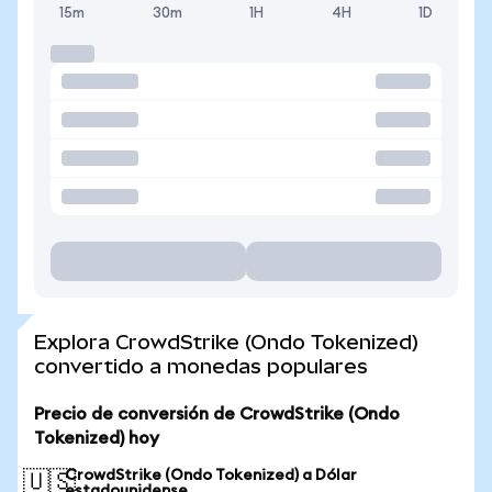
15m
30m
1H
4H
1D
Explora CrowdStrike (Ondo Tokenized)
convertido a monedas populares
Precio de conversión de CrowdStrike (Ondo
Tokenized) hoy
CrowdStrike (Ondo Tokenized) a Dólar
🇺🇸
estadounidense