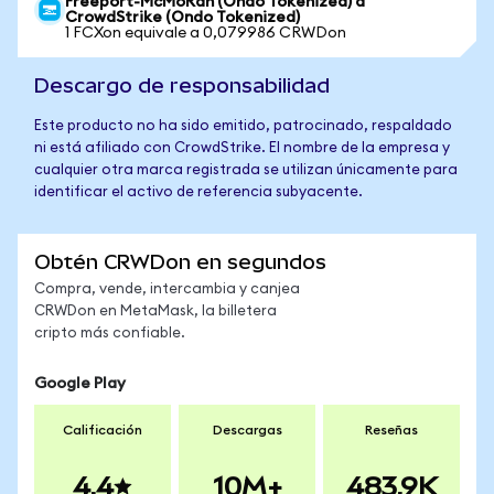
Freeport-McMoRan (Ondo Tokenized) a
CrowdStrike (Ondo Tokenized)
1 FCXon equivale a 0,079986 CRWDon
Descargo de responsabilidad
Este producto no ha sido emitido, patrocinado, respaldado
ni está afiliado con CrowdStrike. El nombre de la empresa y
cualquier otra marca registrada se utilizan únicamente para
identificar el activo de referencia subyacente.
Obtén CRWDon en segundos
Compra, vende, intercambia y canjea
CRWDon en MetaMask, la billetera
cripto más confiable.
Google Play
Calificación
Descargas
Reseñas
4.4
10M+
483.9K