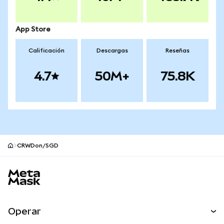
App Store
Calificación
Descargas
Reseñas
4.7
50M+
75.8K
CRWDon/SGD
Pie de página del sitio MetaMask
Operar
Canjear