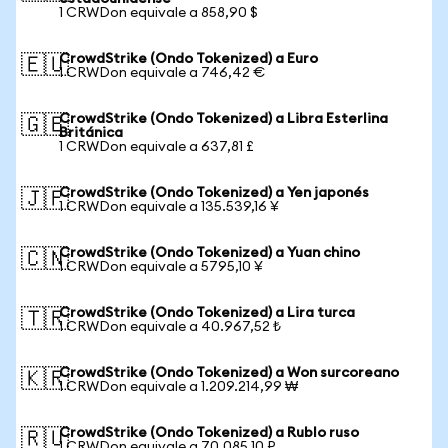
1 CRWDon equivale a 858,90 $
CrowdStrike (Ondo Tokenized) a Euro
🇪🇺
1 CRWDon equivale a 746,42 €
CrowdStrike (Ondo Tokenized) a Libra Esterlina
🇬🇧
Británica
1 CRWDon equivale a 637,81 £
CrowdStrike (Ondo Tokenized) a Yen japonés
🇯🇵
1 CRWDon equivale a 135.539,16 ¥
CrowdStrike (Ondo Tokenized) a Yuan chino
🇨🇳
1 CRWDon equivale a 5795,10 ¥
CrowdStrike (Ondo Tokenized) a Lira turca
🇹🇷
1 CRWDon equivale a 40.967,52 ₺
CrowdStrike (Ondo Tokenized) a Won surcoreano
🇰🇷
1 CRWDon equivale a 1.209.214,99 ₩
CrowdStrike (Ondo Tokenized) a Rublo ruso
🇷🇺
1 CRWDon equivale a 70.085,10 ₽