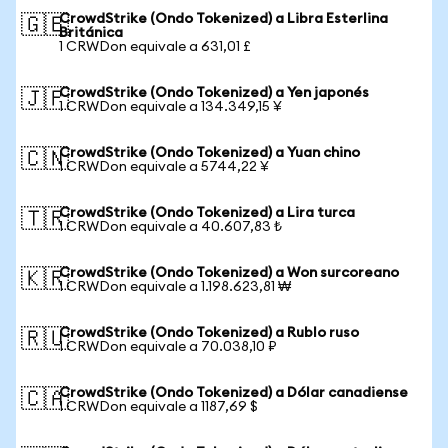
CrowdStrike (Ondo Tokenized) a Libra Esterlina
🇬🇧
Británica
1 CRWDon equivale a 631,01 £
CrowdStrike (Ondo Tokenized) a Yen japonés
🇯🇵
1 CRWDon equivale a 134.349,15 ¥
CrowdStrike (Ondo Tokenized) a Yuan chino
🇨🇳
1 CRWDon equivale a 5744,22 ¥
CrowdStrike (Ondo Tokenized) a Lira turca
🇹🇷
1 CRWDon equivale a 40.607,83 ₺
CrowdStrike (Ondo Tokenized) a Won surcoreano
🇰🇷
1 CRWDon equivale a 1.198.623,81 ₩
CrowdStrike (Ondo Tokenized) a Rublo ruso
🇷🇺
1 CRWDon equivale a 70.038,10 ₽
CrowdStrike (Ondo Tokenized) a Dólar canadiense
🇨🇦
1 CRWDon equivale a 1187,69 $