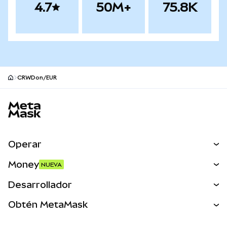
4.7
50M+
75.8K
CRWDon/EUR
Pie de página del sitio MetaMask
Operar
Canjear
Money
NUEVA
Predecir
NUEVA
Comprar
Desarrollador
Perps
NUEVA
Tarjeta
Ver los documentos
Obtén MetaMask
Activos del mundo real
mUSD
NUEVA
Panel
Obtén Metamask