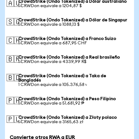
CrowdStrike (Ondo Tokenized) a Dólar australiano
🇦🇺
1 CRWDon equivale a 1204,87 $
CrowdStrike (Ondo Tokenized) a Dólar de Singapur
🇸🇬
1 CRWDon equivale a 1088,13 $
CrowdStrike (Ondo Tokenized) a Franco Suizo
🇨🇭
1 CRWDon equivale a 687,95 CHF
CrowdStrike (Ondo Tokenized) a Real brasileño
🇧🇷
1 CRWDon equivale a 4339,99 R$
CrowdStrike (Ondo Tokenized) a Taka de
🇧🇩
Bangladés
1 CRWDon equivale a 105.376,58 ৳
CrowdStrike (Ondo Tokenized) a Peso Filipino
🇵🇭
1 CRWDon equivale a 51.681,92 ₱
CrowdStrike (Ondo Tokenized) a Złoty polaco
🇵🇱
1 CRWDon equivale a 3165,63 zł
Convierte otros RWA a EUR