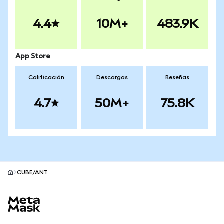
4.4
10M+
483.9K
App Store
Calificación
Descargas
Reseñas
4.7
50M+
75.8K
CUBE/ANT
Pie de página del sitio MetaMask