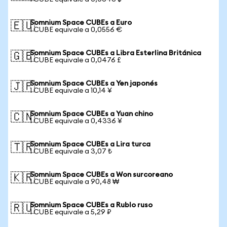
Somnium Space CUBEs a Euro
🇪🇺
1 CUBE equivale a 0,0556 €
Somnium Space CUBEs a Libra Esterlina Británica
🇬🇧
1 CUBE equivale a 0,0476 £
Somnium Space CUBEs a Yen japonés
🇯🇵
1 CUBE equivale a 10,14 ¥
Somnium Space CUBEs a Yuan chino
🇨🇳
1 CUBE equivale a 0,4336 ¥
Somnium Space CUBEs a Lira turca
🇹🇷
1 CUBE equivale a 3,07 ₺
Somnium Space CUBEs a Won surcoreano
🇰🇷
1 CUBE equivale a 90,48 ₩
Somnium Space CUBEs a Rublo ruso
🇷🇺
1 CUBE equivale a 5,29 ₽