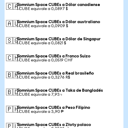
Somnium Space CUBEs a Dólar canadiense
🇨🇦
1 CUBE equivale a 0,0897 $
Somnium Space CUBEs a Dólar australiano
🇦🇺
1 CUBE equivale a 0,0909 $
Somnium Space CUBEs a Dólar de Singapur
🇸🇬
1 CUBE equivale a 0,0821 $
Somnium Space CUBEs a Franco Suizo
🇨🇭
1 CUBE equivale a 0,0519 CHF
Somnium Space CUBEs a Real brasileño
🇧🇷
1 CUBE equivale a 0,3276 R$
Somnium Space CUBEs a Taka de Bangladés
🇧🇩
1 CUBE equivale a 7,93 ৳
Somnium Space CUBEs a Peso Filipino
🇵🇭
1 CUBE equivale a 3,90 ₱
Somnium Space CUBEs a Złoty polaco
🇵🇱