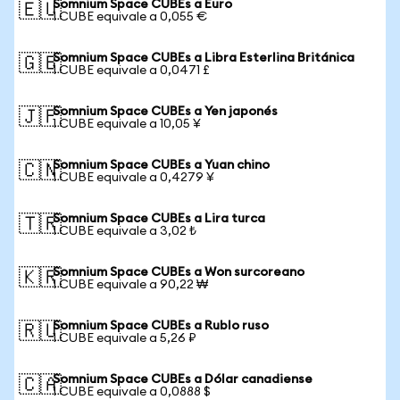
Somnium Space CUBEs a Euro
🇪🇺
1 CUBE equivale a 0,055 €
Somnium Space CUBEs a Libra Esterlina Británica
🇬🇧
1 CUBE equivale a 0,0471 £
Somnium Space CUBEs a Yen japonés
🇯🇵
1 CUBE equivale a 10,05 ¥
Somnium Space CUBEs a Yuan chino
🇨🇳
1 CUBE equivale a 0,4279 ¥
Somnium Space CUBEs a Lira turca
🇹🇷
1 CUBE equivale a 3,02 ₺
Somnium Space CUBEs a Won surcoreano
🇰🇷
1 CUBE equivale a 90,22 ₩
Somnium Space CUBEs a Rublo ruso
🇷🇺
1 CUBE equivale a 5,26 ₽
Somnium Space CUBEs a Dólar canadiense
🇨🇦
1 CUBE equivale a 0,0888 $