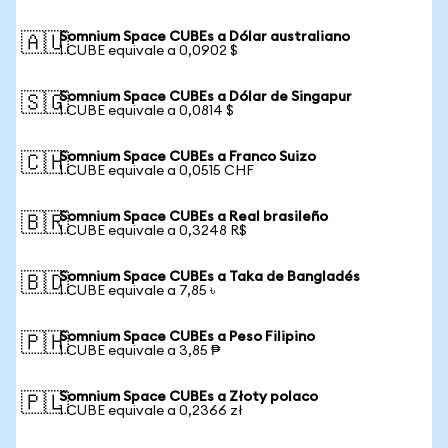
Somnium Space CUBEs a Dólar australiano
🇦🇺
1 CUBE equivale a 0,0902 $
Somnium Space CUBEs a Dólar de Singapur
🇸🇬
1 CUBE equivale a 0,0814 $
Somnium Space CUBEs a Franco Suizo
🇨🇭
1 CUBE equivale a 0,0515 CHF
Somnium Space CUBEs a Real brasileño
🇧🇷
1 CUBE equivale a 0,3248 R$
Somnium Space CUBEs a Taka de Bangladés
🇧🇩
1 CUBE equivale a 7,85 ৳
Somnium Space CUBEs a Peso Filipino
🇵🇭
1 CUBE equivale a 3,85 ₱
Somnium Space CUBEs a Złoty polaco
🇵🇱
1 CUBE equivale a 0,2366 zł