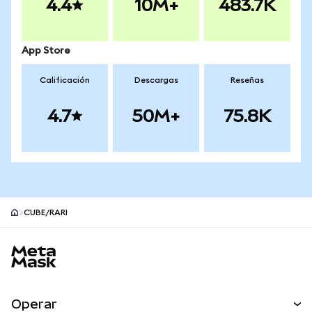
4.4
10M+
483.7K
App Store
Calificación
Descargas
Reseñas
4.7
50M+
75.8K
CUBE/RARI
Pie de página del sitio MetaMask
Operar