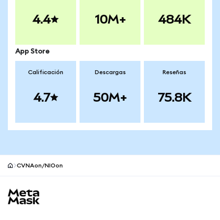
4.4
10M+
484K
App Store
Calificación
Descargas
Reseñas
4.7
50M+
75.8K
CVNAon/NIOon
Pie de página del sitio MetaMask