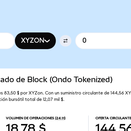
XYZON
cado de Block (Ondo Tokenized)
s 83,50 $ por XYZon. Con un suministro circulante de 144,56 XY
ón bursátil total de 12,07 mil $.
VOLUMEN DE OPERACIONES
(24 H)
OFERTA CIRCULANT
18,78 $
144,5