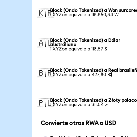
Block (Ondo Tokenized) a Won surcor
🇰🇷
1 XYZon equivale a 118.850,84 ₩
Block (Ondo Tokenized) a Dólar
🇦🇺
australiano
1 XYZon equivale a 118,57 $
Block (Ondo Tokenized) a Real brasile
🇧🇷
1 XYZon equivale a 427,80 R$
Block (Ondo Tokenized) a Złoty polaco
🇵🇱
1 XYZon equivale a 311,04 zł
Convierte otros RWA a USD