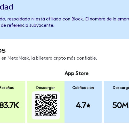
idad
o, respaldado ni está afiliado con Block. El nombre de la empr
o de referencia subyacente.
os
n MetaMask, la billetera cripto más confiable.
App Store
Reseñas
Descargar
Calificación
Descarg
83.7K
4.7
50M