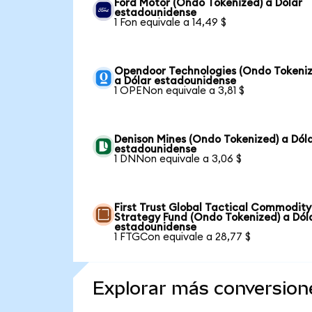
Ford Motor (Ondo Tokenized) a Dólar
estadounidense
1 Fon equivale a 14,49 $
Opendoor Technologies (Ondo Tokeniz
a Dólar estadounidense
1 OPENon equivale a 3,81 $
Denison Mines (Ondo Tokenized) a Dól
estadounidense
1 DNNon equivale a 3,06 $
First Trust Global Tactical Commodity
Strategy Fund (Ondo Tokenized) a Dól
estadounidense
1 FTGCon equivale a 28,77 $
Explorar más conversion