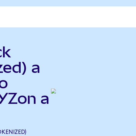
ck
zed) a
o
XYZon a
KENIZED)