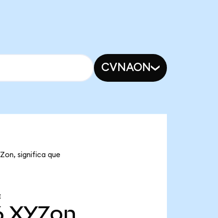
CVNAON
Zon, significa que
E
6
XYZon