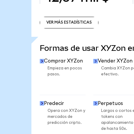
VER MÁS ESTADÍSTICAS
VER MÁS ESTADÍSTICAS
Formas de usar XYZon 
Comprar XYZon
Vender XYZon
Empieza en pocos
Cambia XYZon p
pasos.
efectivo.
Predecir
Perpetuos
Opera con XYZon y
Largos o cortos 
mercados de
tokens con
predicción cripto.
apalancamiento
de hasta 50x.