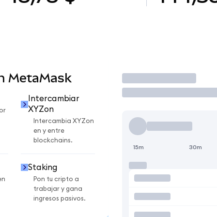
en MetaMask
Operar
Intercambiar
XYZon
or
Intercambia XYZon
en y entre
blockchains.
15m
30m
Staking
en
Pon tu cripto a
trabajar y gana
ingresos pasivos.