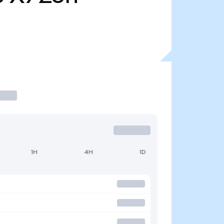
1H
4H
1D