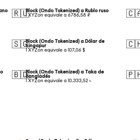
eano
Block (Ondo Tokenized) a Rublo ruso
🇷🇺
🇨
1 XYZon equivale a 6786,58 ₽
Block (Ondo Tokenized) a Dólar de
🇸🇬
🇨
Singapur
1 XYZon equivale a 107,06 $
ño
Block (Ondo Tokenized) a Taka de
🇧🇩
🇵
Bangladés
1 XYZon equivale a 10.333,52 ৳