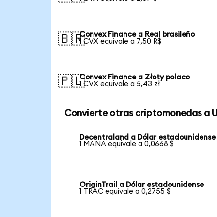
Convex Finance a Real brasileño
🇧🇷
1 CVX equivale a 7,50 R$
Convex Finance a Złoty polaco
🇵🇱
1 CVX equivale a 5,43 zł
Convierte otras criptomonedas a 
Decentraland a Dólar estadounidense
1 MANA equivale a 0,0668 $
OriginTrail a Dólar estadounidense
1 TRAC equivale a 0,2755 $