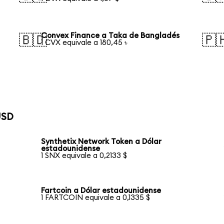
Convex Finance a Taka de Bangladés
🇧🇩
🇵
1 CVX equivale a 180,45 ৳
USD
Synthetix Network Token a Dólar
estadounidense
1 SNX equivale a 0,2133 $
Fartcoin a Dólar estadounidense
1 FARTCOIN equivale a 0,1335 $