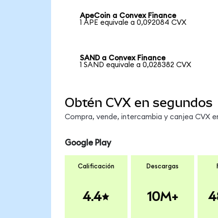
ApeCoin a Convex Finance
1 APE equivale a 0,092084 CVX
SAND a Convex Finance
1 SAND equivale a 0,028382 CVX
Obtén CVX en segundos
Compra, vende, intercambia y canjea CVX en 
Google Play
Calificación
Descargas
4.4
10M+
4