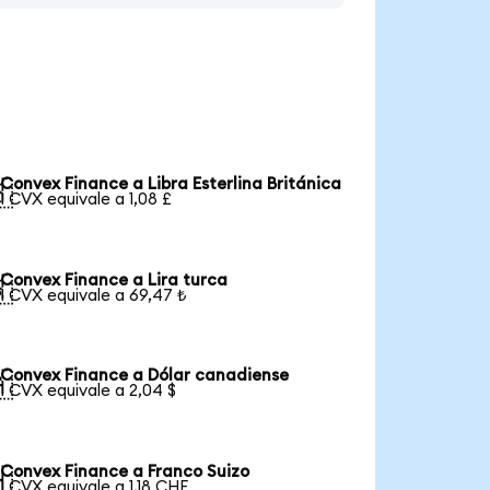
Convex Finance a Libra Esterlina Británica

1 CVX equivale a 1,08 £
Convex Finance a Lira turca

1 CVX equivale a 69,47 ₺
Convex Finance a Dólar canadiense

1 CVX equivale a 2,04 $
Convex Finance a Franco Suizo

1 CVX equivale a 1,18 CHF