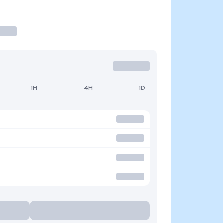
1H
4H
1D