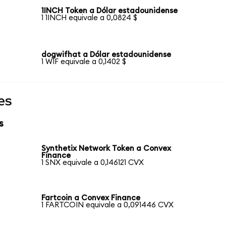
1INCH Token a Dólar estadounidense
1 1INCH equivale a 0,0824 $
dogwifhat a Dólar estadounidense
1 WIF equivale a 0,1402 $
es
s
Synthetix Network Token a Convex
Finance
1 SNX equivale a 0,146121 CVX
Fartcoin a Convex Finance
1 FARTCOIN equivale a 0,091446 CVX