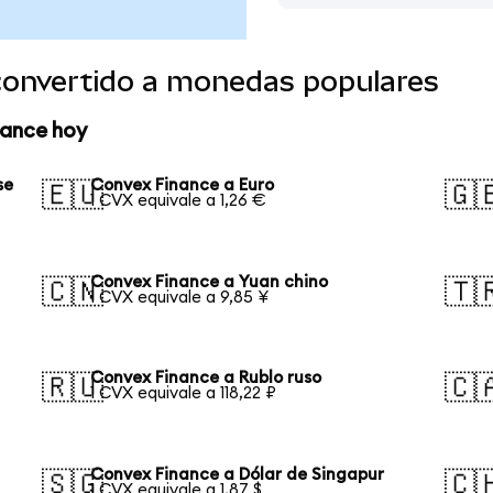
convertido a monedas populares
nance hoy
se
Convex Finance a Euro
🇪🇺
🇬
1 CVX equivale a 1,26 €
Convex Finance a Yuan chino
🇨🇳
🇹
1 CVX equivale a 9,85 ¥
Convex Finance a Rublo ruso
🇷🇺
🇨
1 CVX equivale a 118,22 ₽
Convex Finance a Dólar de Singapur
🇸🇬
🇨
1 CVX equivale a 1,87 $