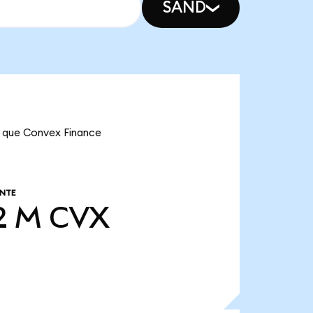
SAND
ca que Convex Finance
NTE
2 M
CVX