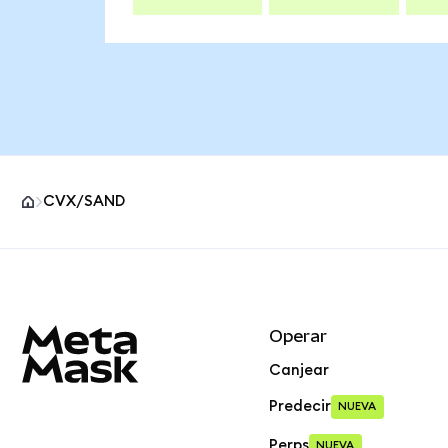
CVX/SAND
Pie de página del sitio MetaMask
Operar
Canjear
Predecir
NUEVA
Perps
NUEVA