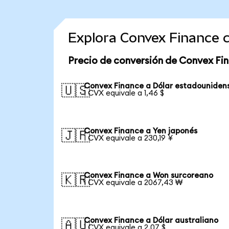
Explora Convex Finance 
Precio de conversión de Convex Fi
Convex Finance a Dólar estadouniden
🇺🇸
1 CVX equivale a 1,46 $
Convex Finance a Yen japonés
🇯🇵
1 CVX equivale a 230,19 ¥
Convex Finance a Won surcoreano
🇰🇷
1 CVX equivale a 2067,43 ₩
Convex Finance a Dólar australiano
🇦🇺
1 CVX equivale a 2,07 $