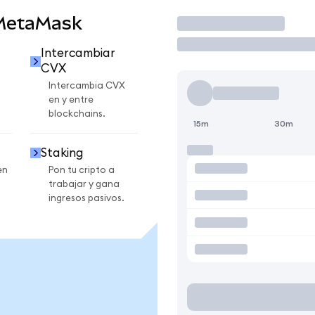
 MetaMask
Operar
Intercambiar
CVX
Intercambia CVX
en y entre
blockchains.
15m
30m
Staking
en
Pon tu cripto a
trabajar y gana
ingresos pasivos.