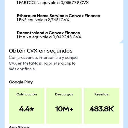
1 FARTCOIN equivale a 0,085779 CVX
Ethereum Name Service a Convex Finance
1 ENS equivale a 2,7451 CVX
Decentraland a Convex Finance
1 MANA equivale a 0,043248 CVX
Obtén CVX en segundos
Compra, vende, intercambia y canjea
CVX en MetaMask, la billetera cripto
más confiable.
Google Play
Calificación
Descargas
Reseñas
4.4
10M+
483.8K
App Store