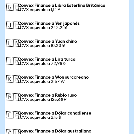
Convex Finance a Libra Esterlina Británica
🇬🇧
1 CVX equivale a 1,14 £
Convex Finance a Yen japonés
🇯🇵
1 CVX equivale a 242,21 ¥
Convex Finance a Yuan chino
🇨🇳
1 CVX equivale a 10,33 ¥
Convex Finance a Lira turca
🇹🇷
1 CVX equivale a 72,98 ₺
Convex Finance a Won surcoreano
🇰🇷
1 CVX equivale a 2167 ₩
Convex Finance a Rublo ruso
🇷🇺
1 CVX equivale a 125,68 ₽
Convex Finance a Dólar canadiense
🇨🇦
1 CVX equivale a 2,15 $
Convex Finance a Dólar australiano
🇦🇺