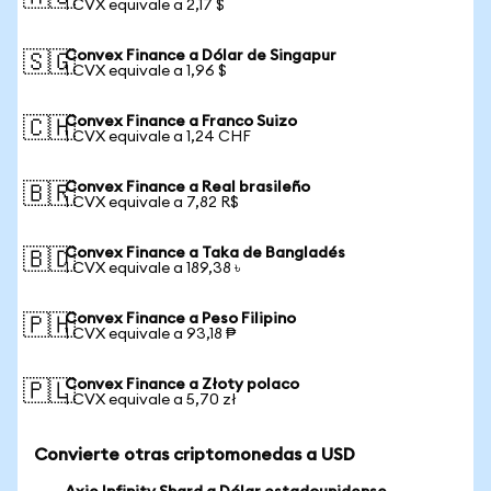
1 CVX equivale a 2,17 $
Convex Finance a Dólar de Singapur
🇸🇬
1 CVX equivale a 1,96 $
Convex Finance a Franco Suizo
🇨🇭
1 CVX equivale a 1,24 CHF
Convex Finance a Real brasileño
🇧🇷
1 CVX equivale a 7,82 R$
Convex Finance a Taka de Bangladés
🇧🇩
1 CVX equivale a 189,38 ৳
Convex Finance a Peso Filipino
🇵🇭
1 CVX equivale a 93,18 ₱
Convex Finance a Złoty polaco
🇵🇱
1 CVX equivale a 5,70 zł
Convierte otras criptomonedas a USD