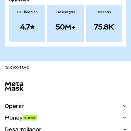
Calificación
Descargas
Reseñas
4.7
50M+
75.8K
CVX/TRAC
Pie de página del sitio MetaMask
Operar
Canjear
Money
NUEVA
Predecir
NUEVA
Comprar
Desarrollador