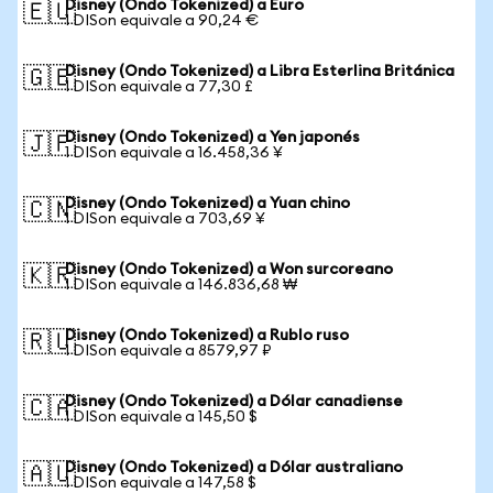
Disney (Ondo Tokenized) a Euro
🇪🇺
1 DISon equivale a 90,24 €
Disney (Ondo Tokenized) a Libra Esterlina Británica
🇬🇧
1 DISon equivale a 77,30 £
Disney (Ondo Tokenized) a Yen japonés
🇯🇵
1 DISon equivale a 16.458,36 ¥
Disney (Ondo Tokenized) a Yuan chino
🇨🇳
1 DISon equivale a 703,69 ¥
Disney (Ondo Tokenized) a Won surcoreano
🇰🇷
1 DISon equivale a 146.836,68 ₩
Disney (Ondo Tokenized) a Rublo ruso
🇷🇺
1 DISon equivale a 8579,97 ₽
Disney (Ondo Tokenized) a Dólar canadiense
🇨🇦
1 DISon equivale a 145,50 $
Disney (Ondo Tokenized) a Dólar australiano
🇦🇺
1 DISon equivale a 147,58 $