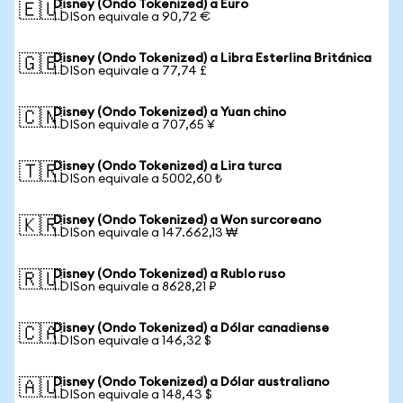
Disney (Ondo Tokenized) a Euro
🇪🇺
1 DISon equivale a 90,72 €
Disney (Ondo Tokenized) a Libra Esterlina Británica
🇬🇧
1 DISon equivale a 77,74 £
Disney (Ondo Tokenized) a Yuan chino
🇨🇳
1 DISon equivale a 707,65 ¥
Disney (Ondo Tokenized) a Lira turca
🇹🇷
1 DISon equivale a 5002,60 ₺
Disney (Ondo Tokenized) a Won surcoreano
🇰🇷
1 DISon equivale a 147.662,13 ₩
Disney (Ondo Tokenized) a Rublo ruso
🇷🇺
1 DISon equivale a 8628,21 ₽
Disney (Ondo Tokenized) a Dólar canadiense
🇨🇦
1 DISon equivale a 146,32 $
Disney (Ondo Tokenized) a Dólar australiano
🇦🇺
1 DISon equivale a 148,43 $