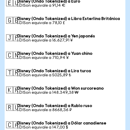
Disney (Ondo Tokenized) a Euro
🇪🇺
1 DISon equivale a 91,14 €
Disney (Ondo Tokenized) a Libra Esterlina Británica
🇬🇧
1 DISon equivale a 78,10 £
Disney (Ondo Tokenized) a Yen japonés
🇯🇵
1 DISon equivale a 16.627,91 ¥
Disney (Ondo Tokenized) a Yuan chino
🇨🇳
1 DISon equivale a 710,94 ¥
Disney (Ondo Tokenized) a Lira turca
🇹🇷
1 DISon equivale a 5025,89 ₺
Disney (Ondo Tokenized) a Won surcoreano
🇰🇷
1 DISon equivale a 148.349,38 ₩
Disney (Ondo Tokenized) a Rublo ruso
🇷🇺
1 DISon equivale a 8668,36 ₽
Disney (Ondo Tokenized) a Dólar canadiense
🇨🇦
1 DISon equivale a 147,00 $