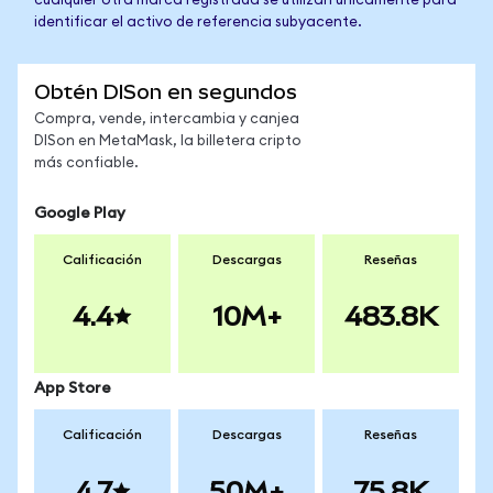
cualquier otra marca registrada se utilizan únicamente para
identificar el activo de referencia subyacente.
Obtén DISon en segundos
Compra, vende, intercambia y canjea
DISon en MetaMask, la billetera cripto
más confiable.
Google Play
Calificación
Descargas
Reseñas
4.4
10M+
483.8K
App Store
Calificación
Descargas
Reseñas
4.7
50M+
75.8K