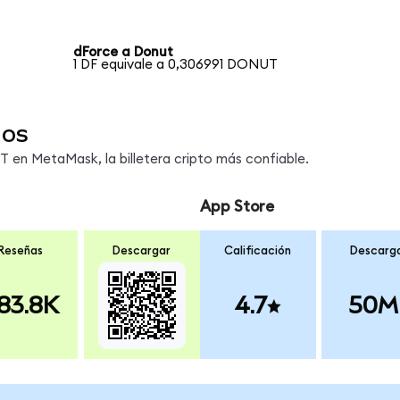
dForce a Donut
1 DF equivale a 0,306991 DONUT
dos
en MetaMask, la billetera cripto más confiable.
App Store
Reseñas
Descargar
Calificación
Descarg
83.8K
4.7
50M