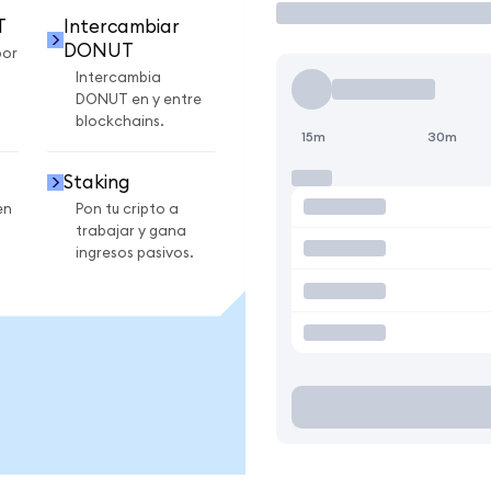
T
Intercambiar
DONUT
por
Intercambia
DONUT en y entre
blockchains.
15m
30m
Staking
en
Pon tu cripto a
trabajar y gana
ingresos pasivos.