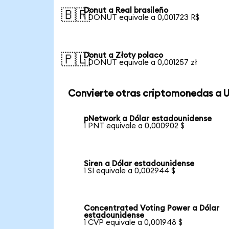
Donut a Real brasileño
🇧🇷
1 DONUT equivale a 0,001723 R$
Donut a Złoty polaco
🇵🇱
1 DONUT equivale a 0,001257 zł
Convierte otras criptomonedas a 
pNetwork a Dólar estadounidense
1 PNT equivale a 0,000902 $
Siren a Dólar estadounidense
1 SI equivale a 0,002944 $
Concentrated Voting Power a Dólar
estadounidense
1 CVP equivale a 0,001948 $