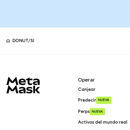
DONUT/SI
Pie de página del sitio MetaMask
Operar
Canjear
Predecir
NUEVA
Perps
NUEVA
Activos del mundo real