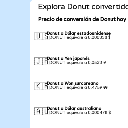
Explora Donut convertid
Precio de conversión de Donut hoy
Donut a Dólar estadounidense
🇺🇸
1 DONUT equivale a 0,000338 $
Donut a Yen japonés
🇯🇵
1 DONUT equivale a 0,0533 ¥
Donut a Won surcoreano
🇰🇷
1 DONUT equivale a 0,4759 ₩
Donut a Dólar australiano
🇦🇺
1 DONUT equivale a 0,000478 $