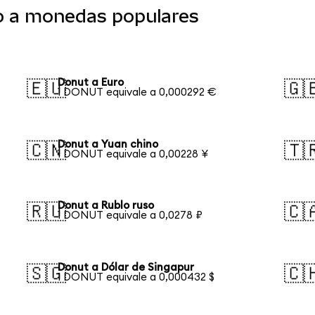
o a monedas populares
Donut a Euro
🇪🇺
🇬
1 DONUT equivale a 0,000292 €
Donut a Yuan chino
🇨🇳
🇹
1 DONUT equivale a 0,00228 ¥
Donut a Rublo ruso
🇷🇺
🇨
1 DONUT equivale a 0,0278 ₽
Donut a Dólar de Singapur
🇸🇬
🇨
1 DONUT equivale a 0,000432 $