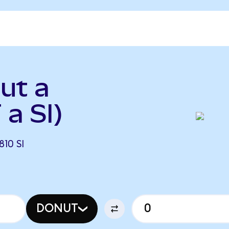
ut a
a SI)
10 SI
DONUT