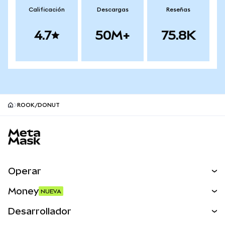
Calificación
Descargas
Reseñas
4.7
50M+
75.8K
ROOK/DONUT
Pie de página del sitio MetaMask
Operar
Canjear
Money
NUEVA
Predecir
NUEVA
Comprar
Desarrollador
Perps
NUEVA
Tarjeta
Ver los documentos