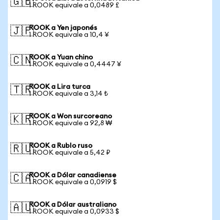
🇬🇧
1 ROOK equivale a 0,0489 £
ROOK a Yen japonés
🇯🇵
1 ROOK equivale a 10,4 ¥
ROOK a Yuan chino
🇨🇳
1 ROOK equivale a 0,4447 ¥
ROOK a Lira turca
🇹🇷
1 ROOK equivale a 3,14 ₺
ROOK a Won surcoreano
🇰🇷
1 ROOK equivale a 92,8 ₩
ROOK a Rublo ruso
🇷🇺
1 ROOK equivale a 5,42 ₽
ROOK a Dólar canadiense
🇨🇦
1 ROOK equivale a 0,0919 $
ROOK a Dólar australiano
🇦🇺
1 ROOK equivale a 0,0933 $