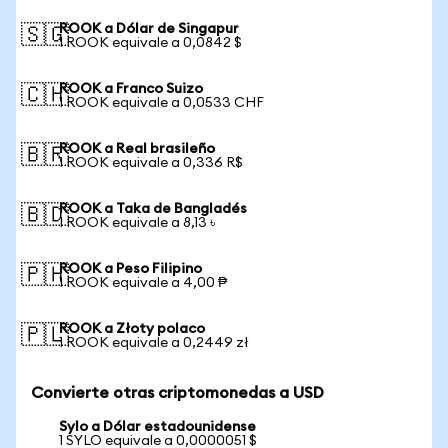
ROOK a Dólar de Singapur
🇸🇬
1 ROOK equivale a 0,0842 $
ROOK a Franco Suizo
🇨🇭
1 ROOK equivale a 0,0533 CHF
ROOK a Real brasileño
🇧🇷
1 ROOK equivale a 0,336 R$
ROOK a Taka de Bangladés
🇧🇩
1 ROOK equivale a 8,13 ৳
ROOK a Peso Filipino
🇵🇭
1 ROOK equivale a 4,00 ₱
ROOK a Złoty polaco
🇵🇱
1 ROOK equivale a 0,2449 zł
Convierte otras criptomonedas a USD
Sylo a Dólar estadounidense
1 SYLO equivale a 0,0000051 $