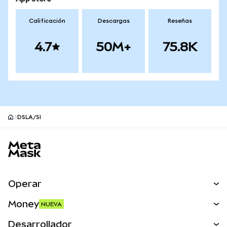
Calificación
Descargas
Reseñas
4.7
50M+
75.8K
DSLA/SI
Pie de página del sitio MetaMask
Operar
Canjear
Money
NUEVA
Predecir
NUEVA
Comprar
Desarrollador