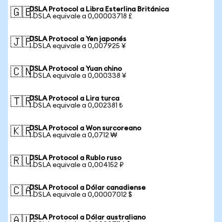
DSLA Protocol a Libra Esterlina Británica
🇬🇧
1 DSLA equivale a 0,00003718 £
DSLA Protocol a Yen japonés
🇯🇵
1 DSLA equivale a 0,007925 ¥
DSLA Protocol a Yuan chino
🇨🇳
1 DSLA equivale a 0,000338 ¥
DSLA Protocol a Lira turca
🇹🇷
1 DSLA equivale a 0,002381 ₺
DSLA Protocol a Won surcoreano
🇰🇷
1 DSLA equivale a 0,0712 ₩
DSLA Protocol a Rublo ruso
🇷🇺
1 DSLA equivale a 0,004152 ₽
DSLA Protocol a Dólar canadiense
🇨🇦
1 DSLA equivale a 0,00007012 $
DSLA Protocol a Dólar australiano
🇦🇺