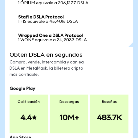
1 OPIUM equivale a 206,1277 DSLA
Stafi a DSLA Protocol
1 FIS equivale a 45,4018 DSLA
Wrapped One a DSLA Protocol
1 WONE equivale a 24,9033 DSLA
Obtén DSLA en segundos
Compra, vende, intercambia y canjea
DSLA en MetaMask, la billetera cripto
más confiable.
Google Play
Calificación
Descargas
Reseñas
4.4
10M+
483.7K
App Store