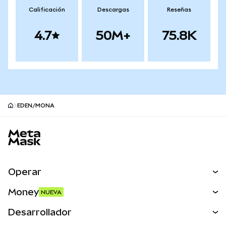
Calificación
Descargas
Reseñas
4.7
50M+
75.8K
EDEN/MONA
Pie de página del sitio MetaMask
Operar
Canjear
Money
NUEVA
Predecir
NUEVA
Comprar
Desarrollador
Perps
NUEVA
Tarjeta
Ver los documentos