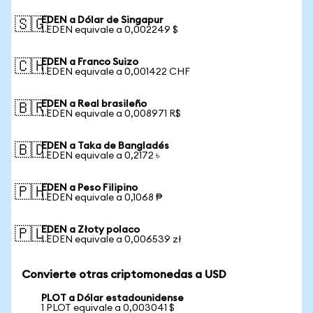
EDEN a Dólar de Singapur
🇸🇬
1 EDEN equivale a 0,002249 $
EDEN a Franco Suizo
🇨🇭
1 EDEN equivale a 0,001422 CHF
EDEN a Real brasileño
🇧🇷
1 EDEN equivale a 0,008971 R$
EDEN a Taka de Bangladés
🇧🇩
1 EDEN equivale a 0,2172 ৳
EDEN a Peso Filipino
🇵🇭
1 EDEN equivale a 0,1068 ₱
EDEN a Złoty polaco
🇵🇱
1 EDEN equivale a 0,006539 zł
Convierte otras criptomonedas a USD
PLOT a Dólar estadounidense
1 PLOT equivale a 0,003041 $