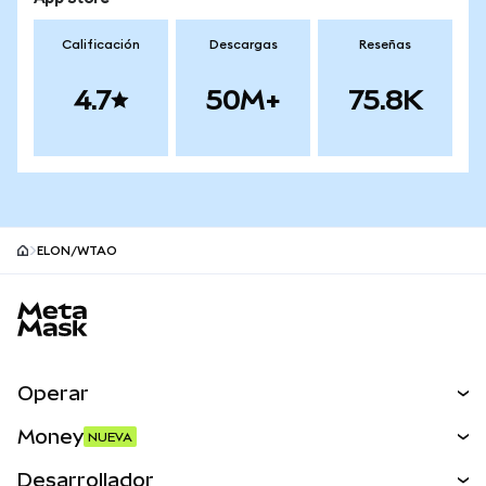
Calificación
Descargas
Reseñas
4.7
50M+
75.8K
ELON/WTAO
Pie de página del sitio MetaMask
Operar
Canjear
Money
NUEVA
Predecir
NUEVA
Comprar
Desarrollador