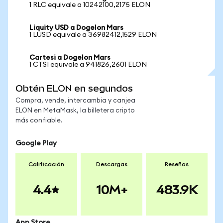
1 RLC equivale a 10242100,2175 ELON
Liquity USD a Dogelon Mars
1 LUSD equivale a 36982412,1529 ELON
Cartesi a Dogelon Mars
1 CTSI equivale a 941826,2601 ELON
Obtén ELON en segundos
Compra, vende, intercambia y canjea
ELON en MetaMask, la billetera cripto
más confiable.
Google Play
Calificación
Descargas
Reseñas
4.4
10M+
483.9K
App Store