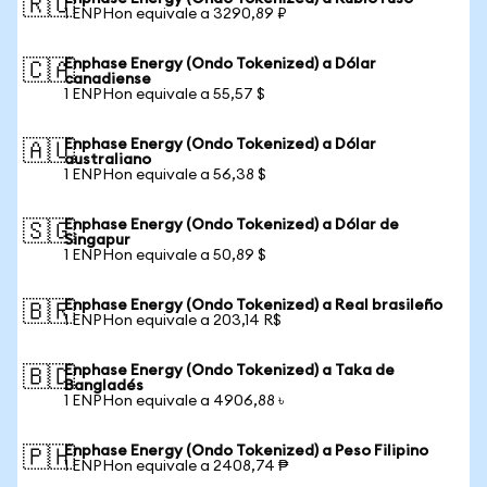
🇷🇺
1 ENPHon equivale a 3290,89 ₽
Enphase Energy (Ondo Tokenized) a Dólar
🇨🇦
canadiense
1 ENPHon equivale a 55,57 $
Enphase Energy (Ondo Tokenized) a Dólar
🇦🇺
australiano
1 ENPHon equivale a 56,38 $
Enphase Energy (Ondo Tokenized) a Dólar de
🇸🇬
Singapur
1 ENPHon equivale a 50,89 $
Enphase Energy (Ondo Tokenized) a Real brasileño
🇧🇷
1 ENPHon equivale a 203,14 R$
Enphase Energy (Ondo Tokenized) a Taka de
🇧🇩
Bangladés
1 ENPHon equivale a 4906,88 ৳
Enphase Energy (Ondo Tokenized) a Peso Filipino
🇵🇭
1 ENPHon equivale a 2408,74 ₱