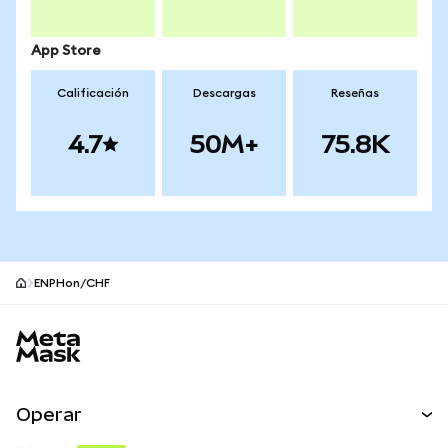
App Store
Calificación
Descargas
Reseñas
4.7
50M+
75.8K
ENPHon/CHF
Pie de página del sitio MetaMask
Operar
Canjear