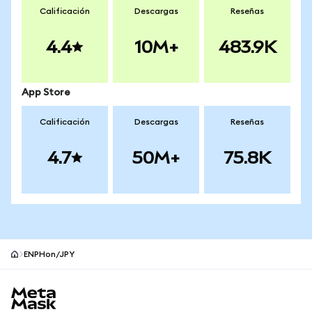
Calificación
Descargas
Reseñas
4.4
10M+
483.9K
App Store
Calificación
Descargas
Reseñas
4.7
50M+
75.8K
ENPHon/JPY
Pie de página del sitio MetaMask