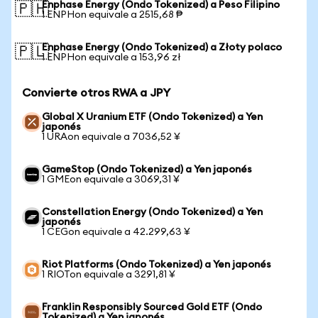
Enphase Energy (Ondo Tokenized) a Peso Filipino
🇵🇭
1 ENPHon equivale a 2515,68 ₱
Enphase Energy (Ondo Tokenized) a Złoty polaco
🇵🇱
1 ENPHon equivale a 153,96 zł
Convierte otros RWA a JPY
Global X Uranium ETF (Ondo Tokenized) a Yen
japonés
1 URAon equivale a 7036,52 ¥
GameStop (Ondo Tokenized) a Yen japonés
1 GMEon equivale a 3069,31 ¥
Constellation Energy (Ondo Tokenized) a Yen
japonés
1 CEGon equivale a 42.299,63 ¥
Riot Platforms (Ondo Tokenized) a Yen japonés
1 RIOTon equivale a 3291,81 ¥
Franklin Responsibly Sourced Gold ETF (Ondo
Tokenized) a Yen japonés