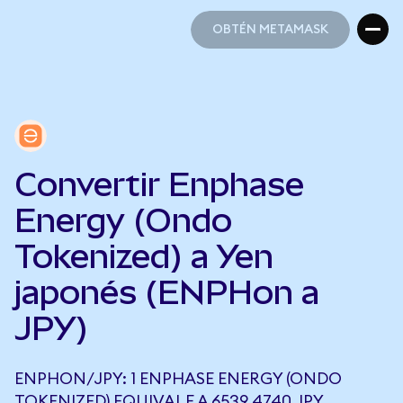
OBTÉN METAMASK
OBTÉN METAMASK
Convertir Enphase
Energy (Ondo
Tokenized) a Yen
japonés (ENPHon a
JPY)
ENPHON/JPY: 1 ENPHASE ENERGY (ONDO
TOKENIZED) EQUIVALE A 6539,4740 JPY