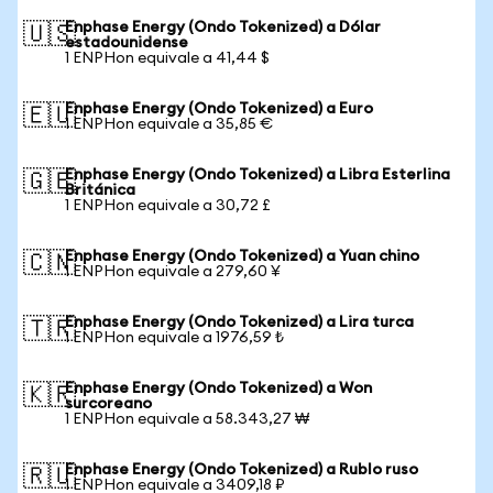
Enphase Energy (Ondo Tokenized) a Dólar
🇺🇸
estadounidense
1 ENPHon equivale a 41,44 $
Enphase Energy (Ondo Tokenized) a Euro
🇪🇺
1 ENPHon equivale a 35,85 €
Enphase Energy (Ondo Tokenized) a Libra Esterlina
🇬🇧
Británica
1 ENPHon equivale a 30,72 £
Enphase Energy (Ondo Tokenized) a Yuan chino
🇨🇳
1 ENPHon equivale a 279,60 ¥
Enphase Energy (Ondo Tokenized) a Lira turca
🇹🇷
1 ENPHon equivale a 1976,59 ₺
Enphase Energy (Ondo Tokenized) a Won
🇰🇷
surcoreano
1 ENPHon equivale a 58.343,27 ₩
Enphase Energy (Ondo Tokenized) a Rublo ruso
🇷🇺
1 ENPHon equivale a 3409,18 ₽