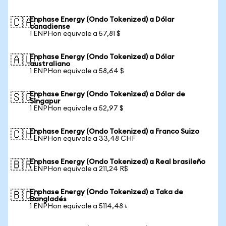
Enphase Energy (Ondo Tokenized) a Dólar
🇨🇦
canadiense
1 ENPHon equivale a 57,81 $
Enphase Energy (Ondo Tokenized) a Dólar
🇦🇺
australiano
1 ENPHon equivale a 58,64 $
Enphase Energy (Ondo Tokenized) a Dólar de
🇸🇬
Singapur
1 ENPHon equivale a 52,97 $
Enphase Energy (Ondo Tokenized) a Franco Suizo
🇨🇭
1 ENPHon equivale a 33,48 CHF
Enphase Energy (Ondo Tokenized) a Real brasileño
🇧🇷
1 ENPHon equivale a 211,24 R$
Enphase Energy (Ondo Tokenized) a Taka de
🇧🇩
Bangladés
1 ENPHon equivale a 5114,48 ৳