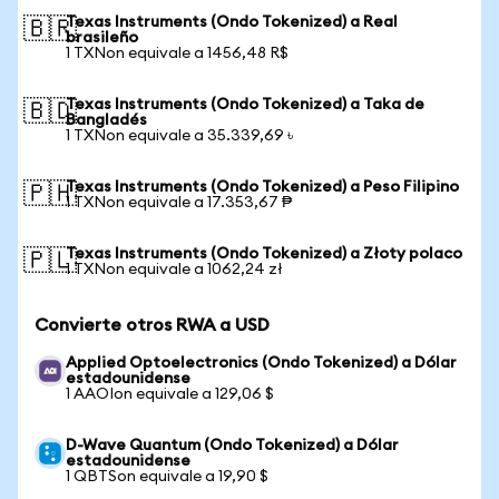
Texas Instruments (Ondo Tokenized) a Real
🇧🇷
brasileño
1 TXNon equivale a 1456,48 R$
Texas Instruments (Ondo Tokenized) a Taka de
🇧🇩
Bangladés
1 TXNon equivale a 35.339,69 ৳
Texas Instruments (Ondo Tokenized) a Peso Filipino
🇵🇭
1 TXNon equivale a 17.353,67 ₱
Texas Instruments (Ondo Tokenized) a Złoty polaco
🇵🇱
1 TXNon equivale a 1062,24 zł
Convierte otros RWA a USD
Applied Optoelectronics (Ondo Tokenized) a Dólar
estadounidense
1 AAOIon equivale a 129,06 $
D-Wave Quantum (Ondo Tokenized) a Dólar
estadounidense
1 QBTSon equivale a 19,90 $