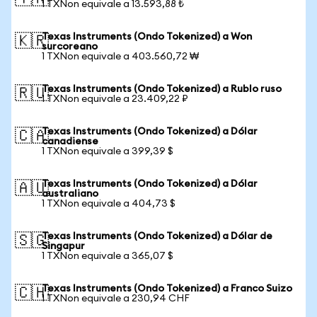
1 TXNon equivale a 13.593,88 ₺
Texas Instruments (Ondo Tokenized) a Won
🇰🇷
surcoreano
1 TXNon equivale a 403.560,72 ₩
Texas Instruments (Ondo Tokenized) a Rublo ruso
🇷🇺
1 TXNon equivale a 23.409,22 ₽
Texas Instruments (Ondo Tokenized) a Dólar
🇨🇦
canadiense
1 TXNon equivale a 399,39 $
Texas Instruments (Ondo Tokenized) a Dólar
🇦🇺
australiano
1 TXNon equivale a 404,73 $
Texas Instruments (Ondo Tokenized) a Dólar de
🇸🇬
Singapur
1 TXNon equivale a 365,07 $
Texas Instruments (Ondo Tokenized) a Franco Suizo
🇨🇭
1 TXNon equivale a 230,94 CHF